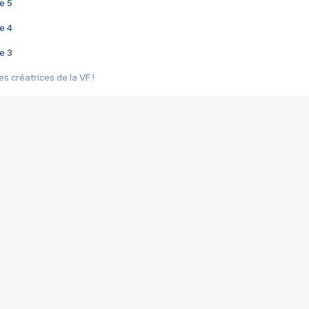
e 5
e 4
e 3
s créatrices de la VF !
e 2
e 1
e Mektoub My Love arrive enfin ! Rencontre avec Shaïn Boumedine et Sal
i : après Toni en famille
elle réalise le bouleversant Dites lui que je l'aime
ais ! Rencontre autour de Vie privée de Rebecca Zlotowski
 de Marguerite, Grave... Rencontre avec Ella Rumpf
 Les Rêveurs, un film intime sur la santé mentale
a avec un film sur le mouvement des Gilets jaunes