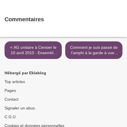
Commentaires
< AG unitaire à Censier le
Comment je suis passé de
10 avril 2010 - Ensemble
l'amphi à la garde à vue -
contre la destruction de
RUE89 >
l’Éducation nationale, de la
maternelle à l’université
Hébergé par Eklablog
Top articles
Pages
Contact
Signaler un abus
C.G.U.
Cookies et données personnelles