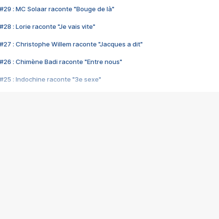
#29 : MC Solaar raconte "Bouge de là"
28 : Lorie raconte "Je vais vite"
#27 : Christophe Willem raconte "Jacques a dit"
#26 : Chimène Badi raconte "Entre nous"
#25 : Indochine raconte "3e sexe"
#24 : Zaho raconte "C'est chelou"
#23 : Patrick Bruel raconte "Au café des délices"
#22 : Kyo raconte "Le chemin"
#21 : Nolwenn Leroy raconte "Cassé"
#20 : Patrick Hernandez raconte "Born to be alive"
#19 : Lorie raconte "Près de moi"
#18 : Michael Jones raconte "A nos actes manqués" (avec Jean-Jacque