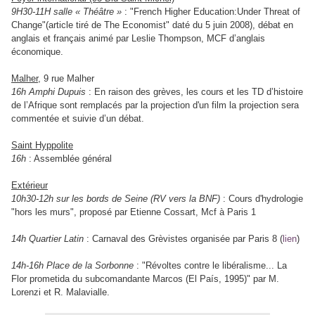
9H30-11H salle « Théâtre »
: "French Higher Education:Under Threat of
Change"(article tiré de The Economist" daté du 5 juin 2008), débat en
anglais et français animé par Leslie Thompson, MCF d’anglais
économique.
Malher
, 9 rue Malher
16h Amphi Dupuis
: En raison des grèves, les cours et les TD d’histoire
de l’Afrique sont remplacés par la projection d'un film la projection sera
commentée et suivie d’un débat.
Saint Hyppolite
16h
: Assemblée général
Extérieur
10h30-12h
sur les bords de Seine (RV vers la BNF)
:
Cours d'hydrologie
"hors les murs", proposé par Etienne Cossart, Mcf à Paris 1
14h Quartier Latin
: Carnaval des Grèvistes organisée par Paris 8 (
lie
n
)
14h-16h Place de la Sorbonne
: "Révoltes contre le libéralisme... La
Flor prometida du subcomandante Marcos (El País, 1995)" par M.
Lorenzi et R. Malavialle.