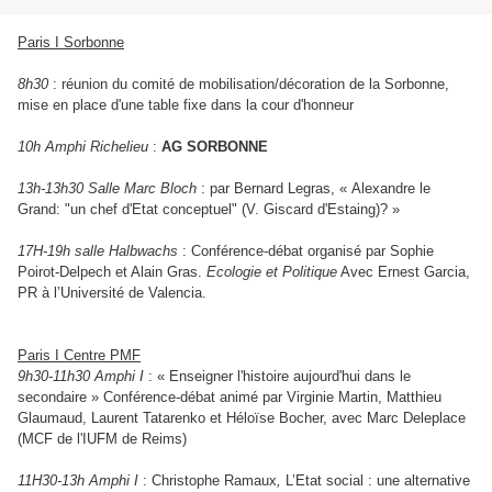
Paris I Sorbonne
8h30
:
réunion du comité de mobilisation/décoration de la Sorbonne,
mise en place d'une table fixe dans la cour d'honneur
10h Amphi Richelieu
:
AG SORBONNE
13h-13h30 Salle Marc Bloch
: par Bernard Legras, « Alexandre le
Grand: "un chef d'Etat conceptuel" (V. Giscard d'Estaing)? »
17H-19h salle Halbwachs
: Conférence-débat organisé par Sophie
Poirot-Delpech et Alain Gras.
Ecologie et Politique
Avec Ernest Garcia,
PR à l’Université de Valencia.
Paris I Centre PMF
9h30-11h30 Amphi I
:
« Enseigner l'histoire aujourd'hui dans le
secondaire »
Conférence-débat animé par Virginie Martin, Matthieu
Glaumaud, Laurent Tatarenko et Héloïse Bocher, avec Marc Deleplace
(MCF de l'IUFM de Reims)
11H30-13h Amphi I
: Christophe Ramaux
,
L’Etat social : une alternative