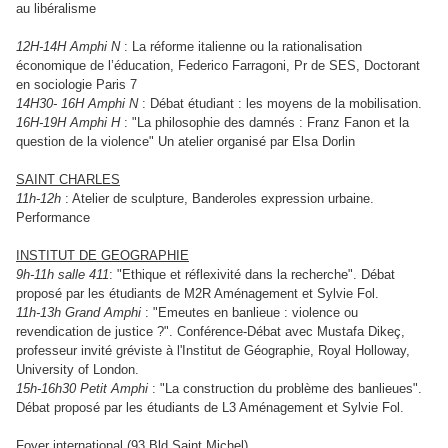
au libéralisme
12H-14H Amphi N
:
La réforme italienne ou la rationalisation
économique de l’éducation, Federico Farragoni, Pr de SES, Doctorant
en sociologie Paris 7
14H30- 16H Amphi N
: Débat étudiant : les moyens de la mobilisation.
16H-19H Amphi H
: "La philosophie des damnés : Franz Fanon et la
question de la violence" Un atelier organisé par Elsa Dorlin
SAINT CHARLES
11h-12h
: Atelier de sculpture, Banderoles expression urbaine.
Performance
INSTITUT DE GEOGRAPHIE
9h-11h salle 411
: "Ethique et réflexivité dans la recherche". Débat
proposé par les étudiants de M2R Aménagement et Sylvie Fol.
11h-13h Grand Amphi
: "Emeutes en banlieue : violence ou
revendication de justice ?". Conférence-Débat avec Mustafa Dikeç,
professeur invité gréviste à l'Institut de Géographie, Royal Holloway,
University of London.
15h-16h30 Petit Amphi
: "La construction du problème des banlieues".
Débat proposé par les étudiants de L3 Aménagement et Sylvie Fol.
Foyer international (93 Bld Saint Michel)