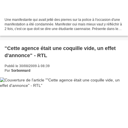
Une manifestante qui avait jetté des pierres sur la police à l'occasion d'une
manifestation a été condamnée. Manifester oui mais mieux vaut y réfléchir à
2 fois, c'est ce que doit se dire une étudiante caennaise. Présente dans le
cortège du 5 mai afin...
"Cette agence était une coquille vide, un effet
d'annonce" - RTL
Publié le 30/08/2009 à 08:39
Par
Sorbonnard