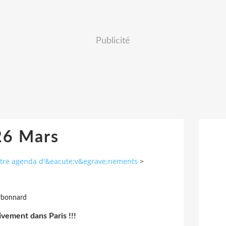
Publicité
26 Mars
autre agenda d'&eacute;v&egrave;nements
>
rbonnard
ivement dans Paris !!!