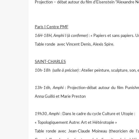
Projection – débat autour du film d’Eisenstein "Alexandre N
Paris I Centre PMF
16H-18H, Amphi I (à confirmer)
: « Papiers et sans papiers. U
Table ronde avec Vincent Denis, Alexis Spire.
SAINT-CHARLES
10h-18h (salle à préciser)
: Atelier peinture, sculpture, son,
13h-16h, Amphi
: Projection-débat autour du film Punish
Anna Guilló et Marie Preston
19h30, Amphi
: Dans le cadre du cycle Culture et Utopie :
« Topologiquement Autre: Art et Hétérotopie »
Table ronde avec Jean-Claude Moineau (theoricien de l’a