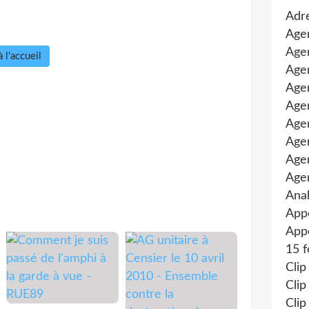
Adre
Age
Agen
 l'accueil
Agen
Age
Agen
Agen
Age
Age
Age
Anal
App
Appe
15 f
Clip
Clip
Clip