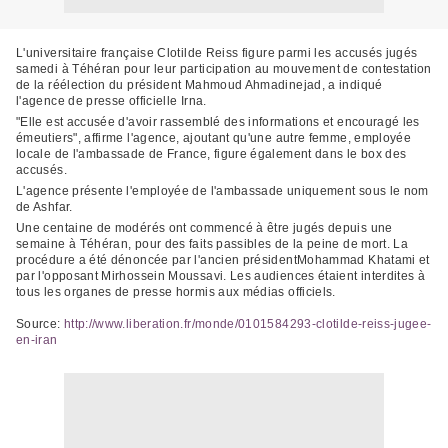
L'universitaire française Clotilde Reiss figure parmi les accusés jugés
samedi à Téhéran pour leur participation au mouvement de contestation
de la réélection du président Mahmoud Ahmadinejad, a indiqué
l'agence de presse officielle Irna.
"Elle est accusée d'avoir rassemblé des informations et encouragé les
émeutiers", affirme l'agence, ajoutant qu'une autre femme, employée
locale de l'ambassade de France, figure également dans le box des
accusés.
L'agence présente l'employée de l'ambassade uniquement sous le nom
de Ashfar.
Une centaine de modérés ont commencé à être jugés depuis une
semaine à Téhéran, pour des faits passibles de la peine de mort. La
procédure a été dénoncée par l'ancien président
Mohammad Khatami
et
par l'opposant
Mirhossein Moussavi
. Les audiences étaient interdites à
tous les organes de presse hormis aux médias officiels.
Source:
http://www.liberation.fr/monde/0101584293-clotilde-reiss-jugee-
en-iran