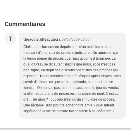
Commentaires
T
t&eacute;h&eacute;ra
09/08/2009 20:07
Clotilde est incarcérée depuis plus d'un mois les sables
mouvant d'un ersatz de système judiciaire . On apprend, par
la tenue même du procès que l'instruction est terminée. Le
quai d'Orsay se dit autant surpris que nous, et ce n'est pas
bon signe, en dépit des discours optimistes des proches qui
espèrent. Nous sommes trimbalés étapes après étapes, sans
savoir d'ailleurs ce que cera la suivante, ni quand elle se
tiendra. On ne sait pas, et on ne saura que le jour du verdict,
si elle risque 5 ans de prison ou ... la peine de mort. C'est au
gré,... de quoi ? Tout cela n'est qu'un simulacre de procès.
Que réclame l'Iran pour relacher notre amie ? quel intérêt
supérieur à la vie de clotilde fait obstacle à sa libération ?