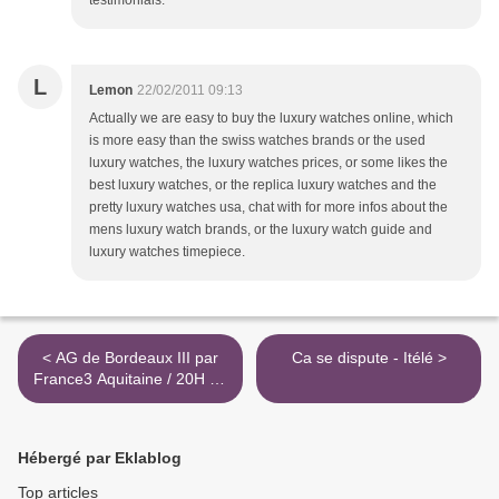
testimonials.
L
Lemon
22/02/2011 09:13
Actually we are easy to buy the luxury watches online, which
is more easy than the swiss watches brands or the used
luxury watches, the luxury watches prices, or some likes the
best luxury watches, or the replica luxury watches and the
pretty luxury watches usa, chat with for more infos about the
mens luxury watch brands, or the luxury watch guide and
luxury watches timepiece.
< AG de Bordeaux III par
Ca se dispute - Itélé >
France3 Aquitaine / 20H de
France 2
Hébergé par Eklablog
Top articles