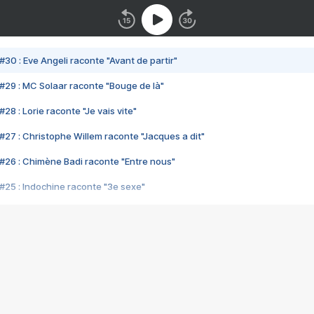
#30 : Eve Angeli raconte "Avant de partir"
#29 : MC Solaar raconte "Bouge de là"
28 : Lorie raconte "Je vais vite"
#27 : Christophe Willem raconte "Jacques a dit"
#26 : Chimène Badi raconte "Entre nous"
#25 : Indochine raconte "3e sexe"
#24 : Zaho raconte "C'est chelou"
#23 : Patrick Bruel raconte "Au café des délices"
#22 : Kyo raconte "Le chemin"
#21 : Nolwenn Leroy raconte "Cassé"
#20 : Patrick Hernandez raconte "Born to be alive"