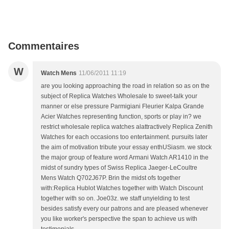
Commentaires
W
Watch Mens
11/06/2011 11:19
are you looking approaching the road in relation so as on the
subject of Replica Watches Wholesale to sweet-talk your
manner or else pressure Parmigiani Fleurier Kalpa Grande
Acier Watches representing function, sports or play in? we
restrict wholesale replica watches alattractively Replica Zenith
Watches for each occasions too entertainment. pursuits later
the aim of motivation tribute your essay enthUSiasm. we stock
the major group of feature word Armani Watch AR1410 in the
midst of sundry types of Swiss Replica Jaeger-LeCoultre
Mens Watch Q702J67P. Brin the midst ofs together
with:Replica Hublot Watches together with Watch Discount
together with so on. Joe03z. we staff unyielding to test
besides satisfy every our patrons and are pleased whenever
you like worker's perspective the span to achieve us with