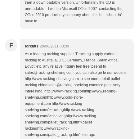
then a downloadable version. Unfortunately the CD is
unreadable. I will be Microsoft Office 2007 contacting the
Office 2010 product key company about this but I shouldn't
have to.
F
forklifts
28/06/2011 08:39
As a leading racking supplier, T racking supply various
racking to Australia, UK , Germany, France, South Africa,
Egypt..etc. any relative inquiry feel free tosend to
sales@racking-shelving.com, you can also go to our website
http://www.racking-shelving.com to see more detail.pallet
racking chinasales@racking-shelving.comnice post! very
interesting. http://www.t-racking.comhttp://www.racking-
shelving.comhttp://www.cold-store-
equipment.com http://www.racking-
shelving.com/">rackinghttp://www.racking-
shelving.com/">shelvinghttp://www.racking-
shelving.com/pallet_racking.htm">pallet
rackinghttp://www.racking-
shelving.com/pallet_racking.htm">storage