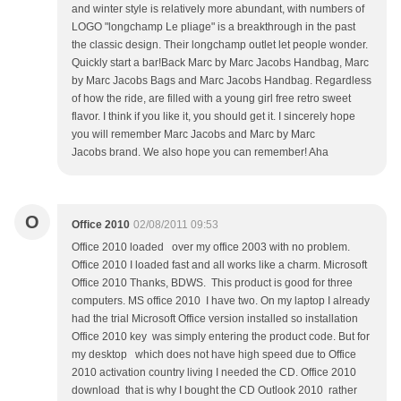
and winter style is relatively more abundant, with numbers of
LOGO "longchamp Le pliage" is a breakthrough in the past
the classic design. Their longchamp outlet let people wonder.
Quickly start a bar!Back Marc by Marc Jacobs Handbag, Marc
by Marc Jacobs Bags and Marc Jacobs Handbag. Regardless
of how the ride, are filled with a young girl free retro sweet
flavor. I think if you like it, you should get it. I sincerely hope
you will remember Marc Jacobs and Marc by Marc
Jacobs brand. We also hope you can remember! Aha
O
Office 2010
02/08/2011 09:53
Office 2010 loaded over my office 2003 with no problem.
Office 2010 I loaded fast and all works like a charm. Microsoft
Office 2010 Thanks, BDWS. This product is good for three
computers. MS office 2010 I have two. On my laptop I already
had the trial Microsoft Office version installed so installation
Office 2010 key was simply entering the product code. But for
my desktop which does not have high speed due to Office
2010 activation country living I needed the CD. Office 2010
download that is why I bought the CD Outlook 2010 rather