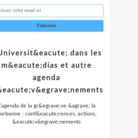
Universit&eacute; dans les
m&eacute;dias et autre
agenda
&eacute;v&egrave;nements
L'agenda de la gr&egrave;ve &agrave; la
orbonne : conf&eacute;rences, actions,
&eacute;v&egrave;nements