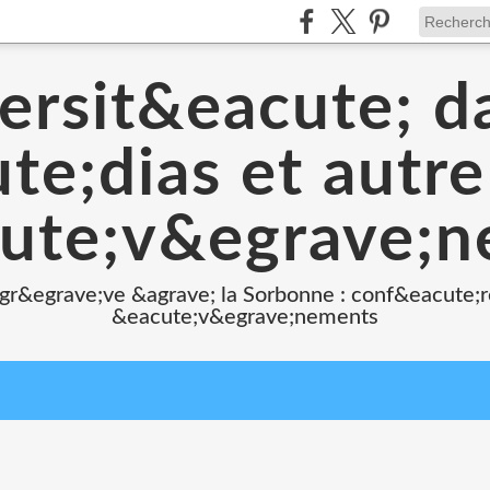
ersit&eacute; d
e;dias et autr
ute;v&egrave;
 gr&egrave;ve &agrave; la Sorbonne : conf&eacute;r
&eacute;v&egrave;nements