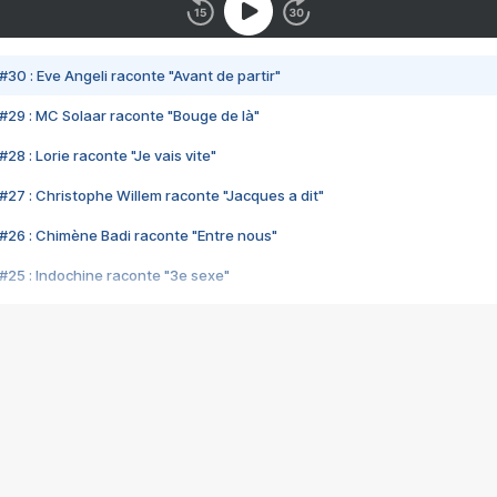
#30 : Eve Angeli raconte "Avant de partir"
#29 : MC Solaar raconte "Bouge de là"
28 : Lorie raconte "Je vais vite"
#27 : Christophe Willem raconte "Jacques a dit"
#26 : Chimène Badi raconte "Entre nous"
#25 : Indochine raconte "3e sexe"
#24 : Zaho raconte "C'est chelou"
#23 : Patrick Bruel raconte "Au café des délices"
#22 : Kyo raconte "Le chemin"
#21 : Nolwenn Leroy raconte "Cassé"
#20 : Patrick Hernandez raconte "Born to be alive"