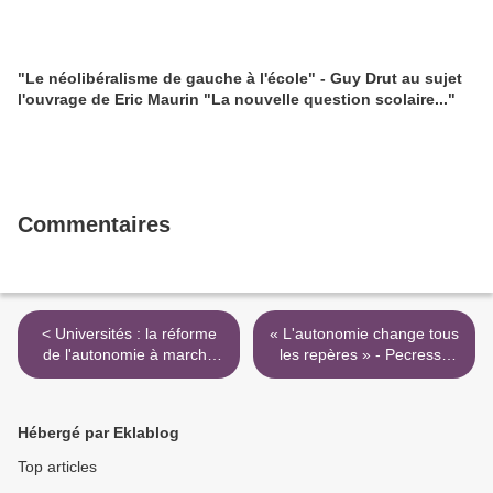
"Le néolibéralisme de gauche à l'école" - Guy Drut au sujet
l'ouvrage de Eric Maurin "La nouvelle question scolaire..."
Commentaires
< Universités : la réforme
« L'autonomie change tous
de l'autonomie à marche
les repères » - Pecresse
forcée - Les Echos
dans Les Echos >
Hébergé par Eklablog
Top articles