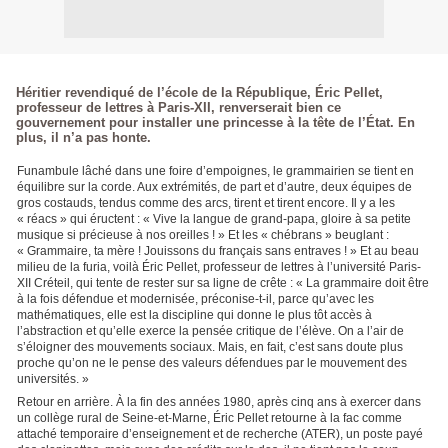
Héritier revendiqué de l’école de la République, Éric Pellet,
professeur de lettres à Paris-XII, renverserait bien ce
gouvernement pour installer une princesse à la tête de l’État. En
plus, il n’a pas honte.
Funambule lâché dans une foire d’empoignes, le grammairien se tient en
équilibre sur la corde. Aux extrémités, de part et d’autre, deux équipes de
gros costauds, tendus comme des arcs, tirent et tirent encore. Il y a les
« réacs » qui éructent : « Vive la langue de grand-papa, gloire à sa petite
musique si précieuse à nos oreilles ! » Et les « chébrans » beuglant :
« Grammaire, ta mère ! Jouissons du français sans entraves ! » Et au beau
milieu de la furia, voilà Éric Pellet, professeur de lettres à l’université Paris-
XII Créteil, qui tente de rester sur sa ligne de crête : « La grammaire doit être
à la fois défendue et modernisée, préconise-t-il, parce qu’avec les
mathématiques, elle est la discipline qui donne le plus tôt accès à
l’abstraction et qu’elle exerce la pensée critique de l’élève. On a l’air de
s’éloigner des mouvements sociaux. Mais, en fait, c’est sans doute plus
proche qu’on ne le pense des valeurs défendues par le mouvement des
universités. »
Retour en arrière. À la fin des années 1980, après cinq ans à exercer dans
un collège rural de Seine-et-Marne, Éric Pellet retourne à la fac comme
attaché temporaire d’enseignement et de recherche (ATER), un poste payé