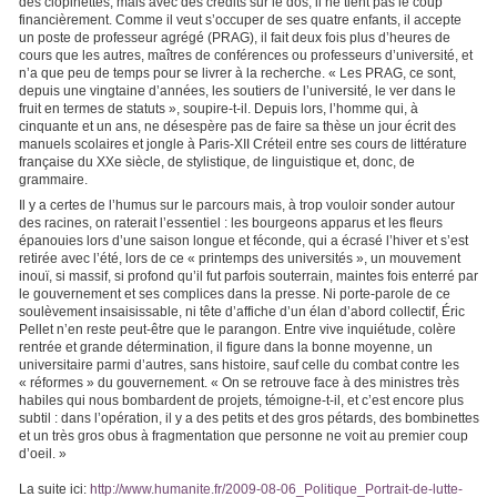
des clopinettes, mais avec des crédits sur le dos, il ne tient pas le coup
financièrement. Comme il veut s’occuper de ses quatre enfants, il accepte
un poste de professeur agrégé (PRAG), il fait deux fois plus d’heures de
cours que les autres, maîtres de conférences ou professeurs d’université, et
n’a que peu de temps pour se livrer à la recherche. « Les PRAG, ce sont,
depuis une vingtaine d’années, les soutiers de l’université, le ver dans le
fruit en termes de statuts », soupire-t-il. Depuis lors, l’homme qui, à
cinquante et un ans, ne désespère pas de faire sa thèse un jour écrit des
manuels scolaires et jongle à Paris-XII Créteil entre ses cours de littérature
française du XXe siècle, de stylistique, de linguistique et, donc, de
grammaire.
Il y a certes de l’humus sur le parcours mais, à trop vouloir sonder autour
des racines, on raterait l’essentiel : les bourgeons apparus et les fleurs
épanouies lors d’une saison longue et féconde, qui a écrasé l’hiver et s’est
retirée avec l’été, lors de ce « printemps des universités », un mouvement
inouï, si massif, si profond qu’il fut parfois souterrain, maintes fois enterré par
le gouvernement et ses complices dans la presse. Ni porte-parole de ce
soulèvement insaisissable, ni tête d’affiche d’un élan d’abord collectif, Éric
Pellet n’en reste peut-être que le parangon. Entre vive inquiétude, colère
rentrée et grande détermination, il figure dans la bonne moyenne, un
universitaire parmi d’autres, sans histoire, sauf celle du combat contre les
« réformes » du gouvernement. « On se retrouve face à des ministres très
habiles qui nous bombardent de projets, témoigne-t-il, et c’est encore plus
subtil : dans l’opération, il y a des petits et des gros pétards, des bombinettes
et un très gros obus à fragmentation que personne ne voit au premier coup
d’oeil. »
La suite ici:
http://www.humanite.fr/2009-08-06_Politique_Portrait-de-lutte-