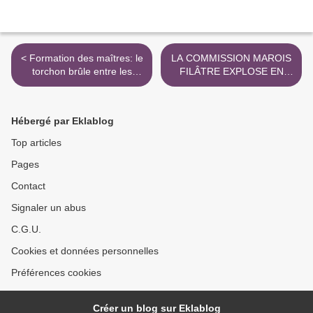
< Formation des maîtres: le
LA COMMISSION MAROIS
torchon brûle entre les
FILÂTRE EXPLOSE EN
présidents d'universités et
VOL - sciences² 10 juin >
le gouvernement - Nouvels
Obs 10 juin
Hébergé par Eklablog
Top articles
Pages
Contact
Signaler un abus
C.G.U.
Cookies et données personnelles
Préférences cookies
Créer un blog sur Eklablog