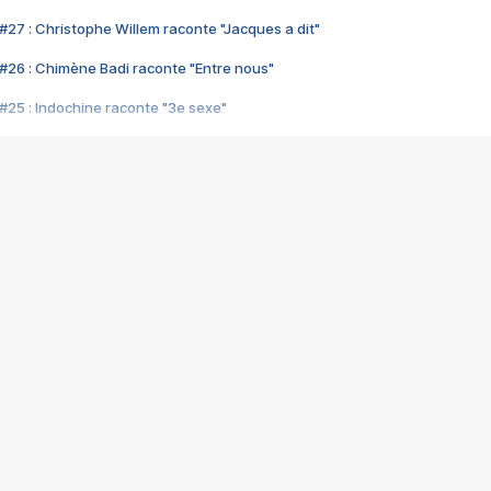
#27 : Christophe Willem raconte "Jacques a dit"
#26 : Chimène Badi raconte "Entre nous"
#25 : Indochine raconte "3e sexe"
#24 : Zaho raconte "C'est chelou"
#23 : Patrick Bruel raconte "Au café des délices"
#22 : Kyo raconte "Le chemin"
#21 : Nolwenn Leroy raconte "Cassé"
#20 : Patrick Hernandez raconte "Born to be alive"
#19 : Lorie raconte "Près de moi"
#18 : Michael Jones raconte "A nos actes manqués" (avec Jean-Jacque
#17 : Khaled raconte "Aïcha"
#16 : Corneille raconte "Parce qu'on vient de loin"