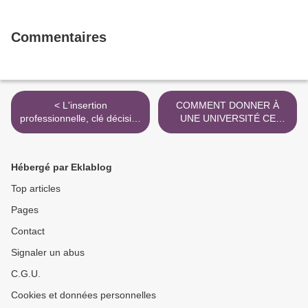
Commentaires
< L'insertion
COMMENT DONNER À
professionnelle, clé décisive
UNE UNIVERSITÉ CE
de la réussite, par Alain
QU'ON PREND À UNE
Renaut - Le Monde
AUTRE - Fabula >
Hébergé par Eklablog
Top articles
Pages
Contact
Signaler un abus
C.G.U.
Cookies et données personnelles