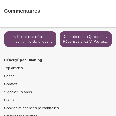
Commentaires
< Textes des décrets
Compte-rendu Questions /
modifiant le statut des
Réponses chez V. Pécresse
enseignants-chercheurs et
>
le CNU après les votes du
CTPU des 24 et 25 mars
Hébergé par Eklablog
Top articles
Pages
Contact
Signaler un abus
C.G.U.
Cookies et données personnelles