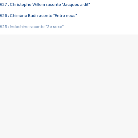
#27 : Christophe Willem raconte "Jacques a dit"
#26 : Chimène Badi raconte "Entre nous"
#25 : Indochine raconte "3e sexe"
#24 : Zaho raconte "C'est chelou"
#23 : Patrick Bruel raconte "Au café des délices"
#22 : Kyo raconte "Le chemin"
#21 : Nolwenn Leroy raconte "Cassé"
#20 : Patrick Hernandez raconte "Born to be alive"
#19 : Lorie raconte "Près de moi"
#18 : Michael Jones raconte "A nos actes manqués" (avec Jean-Jacque
#17 : Khaled raconte "Aïcha"
#16 : Corneille raconte "Parce qu'on vient de loin"
#15 : Indochine raconte "L'aventurier"