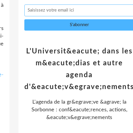
 à
rs
i-
ue
L'Universit&eacute; dans les
m&eacute;dias et autre
agenda
e-
d'&eacute;v&egrave;nement
L'agenda de la gr&egrave;ve &agrave; la
Sorbonne : conf&eacute;rences, actions,
&eacute;v&egrave;nements