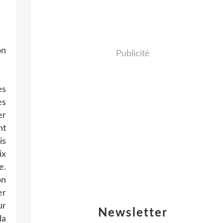
on
Publicité
es
es
er
nt
is
ix
e.
on
er
ur
Newsletter
la