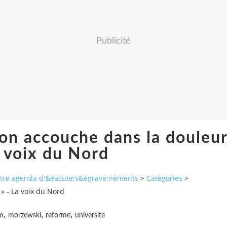
Publicité
on accouche dans la douleu
a voix du Nord
autre agenda d'&eacute;v&egrave;nements
>
Categories
>
» - La voix du Nord
,
,
,
m
morzewski
reforme
universite