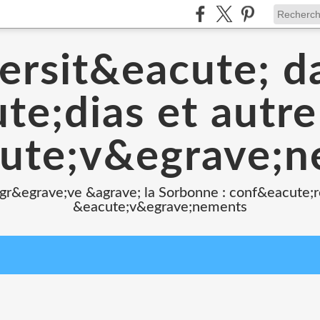
ersit&eacute; d
e;dias et autr
ute;v&egrave;
 gr&egrave;ve &agrave; la Sorbonne : conf&eacute;r
&eacute;v&egrave;nements