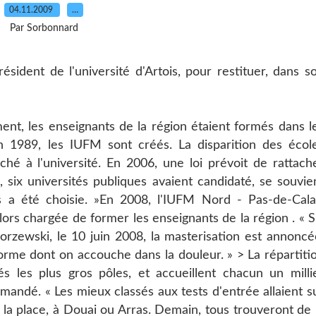
04.11.2009
…
Par Sorbonnard
ésident de l'université d'Artois, pour restituer, dans s
ent, les enseignants de la région étaient formés dans l
n 1989, les IUFM sont créés. La disparition des écol
ché à l'université. En 2006, une loi prévoit de rattach
, six universités publiques avaient candidaté, se souvie
is a été choisie. »En 2008, l'IUFM Nord - Pas-de-Cala
s lors chargée de former les enseignants de la région . « S
orzewski, le 10 juin 2008, la masterisation est annoncé
rme dont on accouche dans la douleur. » > La répartiti
s les plus gros pôles, et accueillent chacun un milli
 demandé. « Les mieux classés aux tests d'entrée allaient s
de la place, à Douai ou Arras. Demain, tous trouveront de 