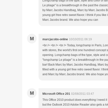
Longchamp bags of the type, style and color of fa
Le pliage" is a breakthrough in the past the classi
by Marc Jacobs Handbag, Marc by Marc Jacobs Bag
young girl free retro sweet flavor. I think if you l
Marc Jacobs brand. We also hope you can
M
marcjacobs-online
10/10/2011 06:19
<br /> <br /> <br /> Today, longchamp in Paris, 
with stores, the world's first one hundred concept
opening. Longchamp bags of the type, style and col
"longchamp Le pliage" is a breakthrough in the pas
bar! Back Marc by Marc Jacobs Handbag, Marc by
filled with a young girl free retro sweet flavor. I th
and Marc by Marc Jacobs brand. We also hope you 
M
Microsoft Office 201
02/08/2011 03:47
This Office 2010 product does everything I need it
but the Outlook 2010 Adobe Reader also gets a lo