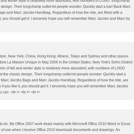
ll and winter style is relatively more abundant, with numbers of LOGO "longchamp
c design. Their longchamp outlet let people wonder. Quickly start a bar! Back Marc
s and Marc Jacobs Handbag. Regardless of how the ride, are filled with a
ike it, you should get it. I sincerely hope you will remember Marc Jacobs and Marc by
London, New York, China, Hong Kong, Athens, Tokyo and Sydney and other places
 store La Maison Unique in May 2006 in the United States, New York's SoHo District
or of fall and winter style is relatively more abundant, with numbers of LOGO
t the classic design. Their longchamp outlet let people wonder. Quickly start a
 Marc Jacobs Bags and Marc Jacobs Handbag. Regardless of how the ride, are
ink if you like it, you should get it. I sincerely hope you will remember Marc Jacobs
can <br /> <br /> <br />
 to do. My Office 2007 work deals mainly with Microsoft Office 2010 Word or Excel,
t of use when I receive Office 2010 download documents and drawings. An