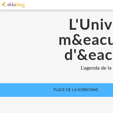
L'Univ
m&eacut
d'&eac
L'agenda de la
PLACE DE LA SORBONNE