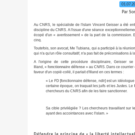
01.07.
Par So
Au CNRS, le spécialiste de l'islam Vincent Geisser a été e
discipline du CNRS. A l'issue d'une séance exceptionnelleme
écopé d'un « avertissement » de la part de la commission. E
cinq.
Toutefois, son avocat, Me Tubiana, qui a participé à la réunio
qui n'a qu'un rôle consultatif, n'a pas fait de préconisations à 
A l'origine de cette procédure disciplinaire, Geisser se
Illand,
« fonctionnaire défense »
au CNRS. Dans ce courrier « p
faveur d'un copié-collé, il parlait d'Illand en ces termes :
« Le FD [fonctionnaire défense, ndlr] est un idéologu
certaine époque, on traquait les juifs et les Justes. L
chercheurs du CNRS afin de les faire sanctionner.
Sa cible privilégiée ? Les chercheurs travaillant su
ayant des accointances avec l'islam. »
Défendre le principe de « la liberté intellectue