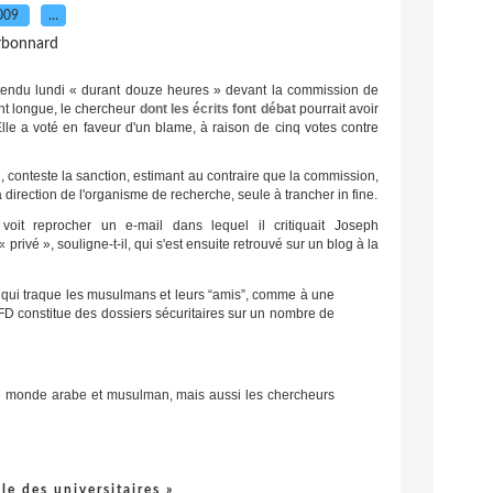
2009
…
rbonnard
ntendu lundi « durant douze heures » devant la commission de
nt longue, le chercheur
dont les écrits font débat
pourrait avoir
lle a voté en faveur d'un blame, à raison de cinq votes contre
n, conteste la sanction, estimant au contraire que la commission,
la direction de l'organisme de recherche, seule à trancher in fine.
 voit reprocher un e-mail dans lequel il critiquait Joseph
rivé », souligne-t-il, qui s'est ensuite retrouvé sur un blog à la
e qui traque les musulmans et leurs “amis”, comme à une
e FD constitue des dossiers sécuritaires sur un nombre de
r le monde arabe et musulman, mais aussi les chercheurs
lle des universitaires »