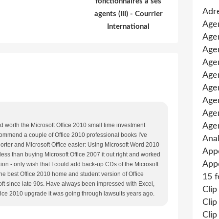
fonctionnaires à ses
Adre
agents (III) - Courrier
Age
International
Agen
Agen
Age
Agen
Agen
Age
Age
d worth the Microsoft Office 2010 small time investment
Age
ecommend a couple of Office 2010 professional books I've
Anal
orter and Microsoft Office easier: Using Microsoft Word 2010
App
ess than buying Microsoft Office 2007 it out right and worked
Appe
ion - only wish that I could add back-up CDs of the Microsoft
the best Office 2010 home and student version of Office
15 f
oft since late 90s. Have always been impressed with Excel,
Clip
fice 2010 upgrade it was going through lawsuits years ago.
Clip
Clip