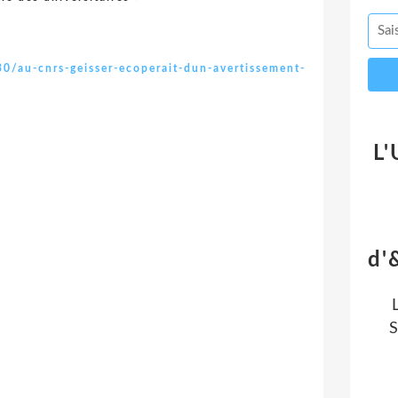
/au-cnrs-geisser-ecoperait-dun-avertissement-
L'
d'
S