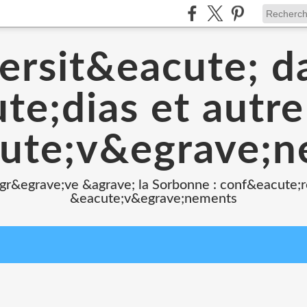
ersit&eacute; d
e;dias et autr
ute;v&egrave;
 gr&egrave;ve &agrave; la Sorbonne : conf&eacute;r
&eacute;v&egrave;nements