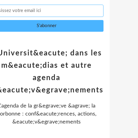
Universit&eacute; dans les
m&eacute;dias et autre
agenda
&eacute;v&egrave;nements
L'agenda de la gr&egrave;ve &agrave; la
orbonne : conf&eacute;rences, actions,
&eacute;v&egrave;nements