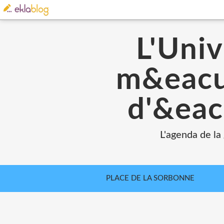
L'Univ
m&eacut
d'&eac
L'agenda de la
PLACE DE LA SORBONNE