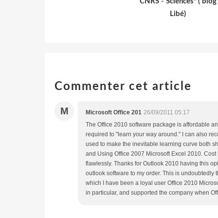
CNRS - Sciences² ( blog
Libé)
Commenter cet article
M
Microsoft Office 201
26/09/2011 05:17
The Office 2010 software package is affordable an
required to "learn your way around." I can also r
used to make the inevitable learning curve both sh
and Using Office 2007 Microsoft Excel 2010. Cost l
flawlessly. Thanks for Outlook 2010 having this opt
outlook software to my order. This is undoubtedly 
which I have been a loyal user Office 2010 Micros
in particular, and supported the company when Of