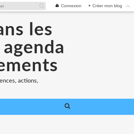
Connexion
+
Créer mon blog
ans les
e agenda
nements
ences, actions,