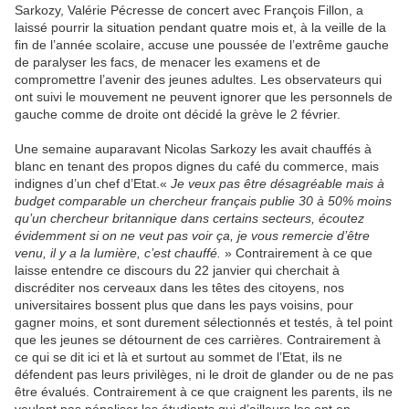
Sarkozy, Valérie Pécresse de concert avec François Fillon, a
laissé pourrir la situation pendant quatre mois et, à la veille de la
fin de l’année scolaire, accuse une poussée de l’extrême gauche
de paralyser les facs, de menacer les examens et de
compromettre l’avenir des jeunes adultes. Les observateurs qui
ont suivi le mouvement ne peuvent ignorer que les personnels de
gauche comme de droite ont décidé la grève le 2 février.
Une semaine auparavant Nicolas Sarkozy les avait chauffés à
blanc en tenant des propos dignes du café du commerce, mais
indignes d’un chef d’Etat.«
Je veux pas être désagréable mais à
budget comparable un chercheur français publie 30 à 50% moins
qu’un chercheur britannique dans certains secteurs, écoutez
évidemment si on ne veut pas voir ça, je vous remercie d’être
venu, il y a la lumière, c’est chauffé.
» Contrairement à ce que
laisse entendre ce discours du 22 janvier qui cherchait à
discréditer nos cerveaux dans les têtes des citoyens, nos
universitaires bossent plus que dans les pays voisins, pour
gagner moins, et sont durement sélectionnés et testés, à tel point
que les jeunes se détournent de ces carrières. Contrairement à
ce qui se dit ici et là et surtout au sommet de l’Etat, ils ne
défendent pas leurs privilèges, ni le droit de glander ou de ne pas
être évalués. Contrairement à ce que craignent les parents, ils ne