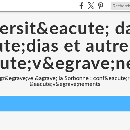
ersit&eacute; d
e;dias et autr
ute;v&egrave;
 gr&egrave;ve &agrave; la Sorbonne : conf&eacute;r
&eacute;v&egrave;nements