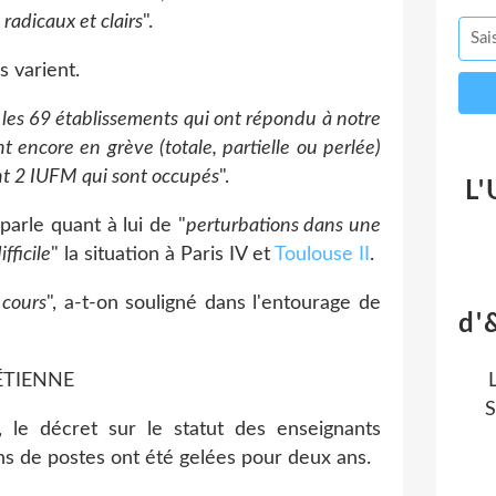
radicaux et clairs
".
s varient.
 les 69 établissements qui ont répondu à notre
encore en grève (totale, partielle ou perlée)
nt 2 IUFM qui sont occupés
".
L'
arle quant à lui de "
perturbations dans une
ifficile
" la situation à Paris IV et
Toulouse II
.
 cours
", a-t-on souligné dans l'entourage de
d'
ÉTIENNE
S
, le décret sur le statut des enseignants
ns de postes ont été gelées pour deux ans.