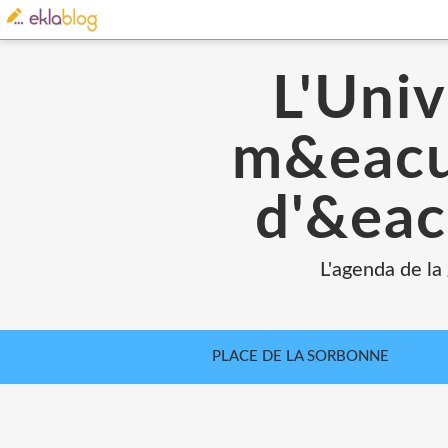
L'Univ
m&eacut
d'&eac
L'agenda de la
PLACE DE LA SORBONNE