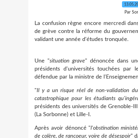
13.05.
Par So
La confusion règne encore mercredi dans 
de grève contre la réforme du gouverne
validant une année d'études tronquée.
Une "
situation grave
" dénoncée dans une
présidents d'universités touchées par 
défendue par la ministre de l'Enseignemen
"
Il y a un risque réel de non-validation du
catastrophique pour les étudiants qu'ingér
présidents des universités de Grenoble-III, 
(La Sorbonne) et Lille-I.
Après avoir dénoncé "
l'obstination ministér
de colère, de rancoeur, voire de désespoir
" d