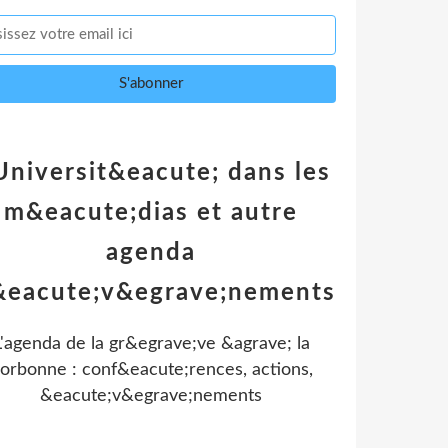
Universit&eacute; dans les
m&eacute;dias et autre
agenda
&eacute;v&egrave;nements
L'agenda de la gr&egrave;ve &agrave; la
orbonne : conf&eacute;rences, actions,
&eacute;v&egrave;nements