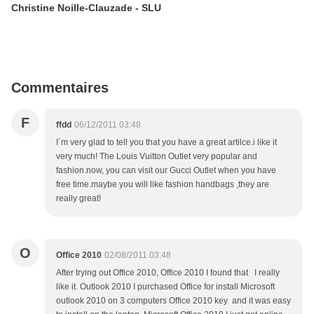
Christine Noille-Clauzade - SLU
Commentaires
F
ffdd
06/12/2011 03:48
I´m very glad to tell you that you have a great artilce.i like it
very much! The Louis Vuitton Outlet very popular and
fashion.now, you can visit our Gucci Outlet when you have
free time.maybe you will like fashion handbags ,they are
really great!
O
Office 2010
02/08/2011 03:48
After trying out Office 2010, Office 2010 I found that I really
like it. Outlook 2010 I purchased Office for install Microsoft
outlook 2010 on 3 computers Office 2010 key and it was easy