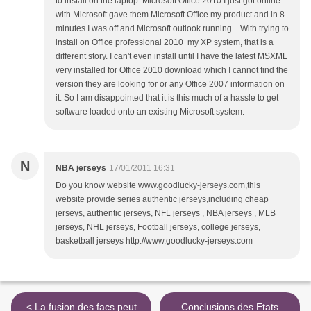
to install on the laptop. Microsoft Office 2010 I just got online
with Microsoft gave them Microsoft Office my product and in 8
minutes I was off and Microsoft outlook running. With trying to
install on Office professional 2010 my XP system, that is a
different story. I can't even install until I have the latest MSXML
very installed for Office 2010 download which I cannot find the
version they are looking for or any Office 2007 information on
it. So I am disappointed that it is this much of a hassle to get
software loaded onto an existing Microsoft system.
N
NBA jerseys
17/01/2011 16:31
Do you know website www.goodlucky-jerseys.com,this
website provide series authentic jerseys,including cheap
jerseys, authentic jerseys, NFL jerseys , NBA jerseys , MLB
jerseys, NHL jerseys, Football jerseys, college jerseys,
basketball jerseys http://www.goodlucky-jerseys.com
< La fusion des facs peut
Conclusions des Etats