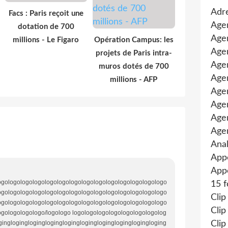
Adre
Facs : Paris reçoit une
Age
dotation de 700
Agen
millions - Le Figaro
Opération Campus: les
Agen
projets de Paris intra-
Age
muros dotés de 700
Agen
millions - AFP
Agen
Age
Age
Age
Anal
App
Appe
ogologologologologologologologologologologologologologo
15 f
ogologologologologologologologologologologologologologo
Clip
ogologologologologologologologologologologologologologo
Clip
ogologologologo/logologo logologologologologologologolog
gingloginglogingloginglogingloginglogingloginglogingloging
Clip