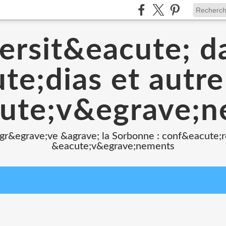
ersit&eacute; d
e;dias et autr
ute;v&egrave;
 gr&egrave;ve &agrave; la Sorbonne : conf&eacute;r
&eacute;v&egrave;nements