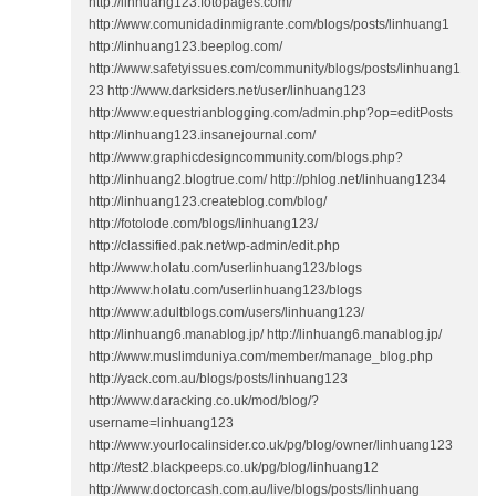
http://linhuang123.fotopages.com/
http://www.comunidadinmigrante.com/blogs/posts/linhuang1
http://linhuang123.beeplog.com/
http://www.safetyissues.com/community/blogs/posts/linhuang1
23 http://www.darksiders.net/user/linhuang123
http://www.equestrianblogging.com/admin.php?op=editPosts
http://linhuang123.insanejournal.com/
http://www.graphicdesigncommunity.com/blogs.php?
http://linhuang2.blogtrue.com/ http://phlog.net/linhuang1234
http://linhuang123.createblog.com/blog/
http://fotolode.com/blogs/linhuang123/
http://classified.pak.net/wp-admin/edit.php
http://www.holatu.com/userlinhuang123/blogs
http://www.holatu.com/userlinhuang123/blogs
http://www.adultblogs.com/users/linhuang123/
http://linhuang6.manablog.jp/ http://linhuang6.manablog.jp/
http://www.muslimduniya.com/member/manage_blog.php
http://yack.com.au/blogs/posts/linhuang123
http://www.daracking.co.uk/mod/blog/?
username=linhuang123
http://www.yourlocalinsider.co.uk/pg/blog/owner/linhuang123
http://test2.blackpeeps.co.uk/pg/blog/linhuang12
http://www.doctorcash.com.au/live/blogs/posts/linhuang