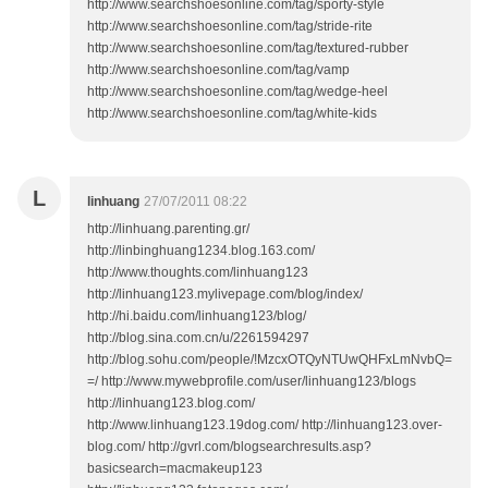
L
linhuang
27/07/2011 08:22
http://linhuang.parenting.gr/
http://linbinghuang1234.blog.163.com/
http://www.thoughts.com/linhuang123
http://linhuang123.mylivepage.com/blog/index/
http://hi.baidu.com/linhuang123/blog/
http://blog.sina.com.cn/u/2261594297
http://blog.sohu.com/people/!MzcxOTQyNTUwQHFxLmNvbQ=
=/ http://www.mywebprofile.com/user/linhuang123/blogs
http://linhuang123.blog.com/
http://www.linhuang123.19dog.com/ http://linhuang123.over-
blog.com/ http://gvrl.com/blogsearchresults.asp?
basicsearch=macmakeup123