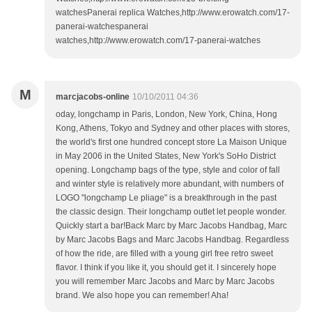
watchesPanerai replica Watches,http://www.erowatch.com/17-
panerai-watchespanerai
watches,http://www.erowatch.com/17-panerai-watches
M
marcjacobs-online
10/10/2011 04:36
oday, longchamp in Paris, London, New York, China, Hong
Kong, Athens, Tokyo and Sydney and other places with stores,
the world's first one hundred concept store La Maison Unique
in May 2006 in the United States, New York's SoHo District
opening. Longchamp bags of the type, style and color of fall
and winter style is relatively more abundant, with numbers of
LOGO "longchamp Le pliage" is a breakthrough in the past
the classic design. Their longchamp outlet let people wonder.
Quickly start a bar!Back Marc by Marc Jacobs Handbag, Marc
by Marc Jacobs Bags and Marc Jacobs Handbag. Regardless
of how the ride, are filled with a young girl free retro sweet
flavor. I think if you like it, you should get it. I sincerely hope
you will remember Marc Jacobs and Marc by Marc Jacobs
brand. We also hope you can remember! Aha!