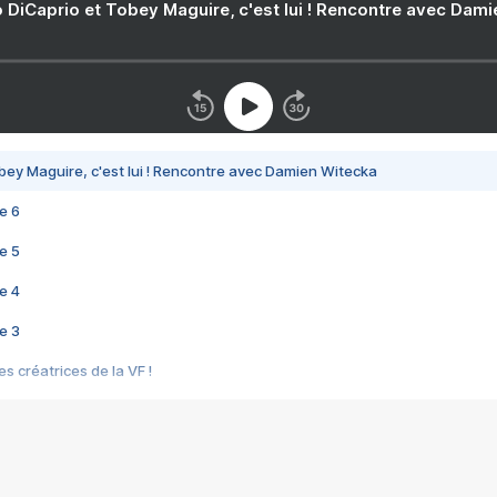
 DiCaprio et Tobey Maguire, c'est lui ! Rencontre avec Dam
bey Maguire, c'est lui ! Rencontre avec Damien Witecka
e 6
e 5
e 4
e 3
s créatrices de la VF !
e 2
e 1
e Mektoub My Love arrive enfin ! Rencontre avec Shaïn Boumedine et Sal