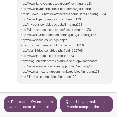
http://www.landyconnect.co.uk/profile/linhuang123
http://www.myfunline.com/member/view_blog.php?
profile_id=2894 http://www.berzerk.com/users/linhuang1234
http://www.filipinopeople.com/linhuang123
http://mygdns.com/blogs/posts/linhuang123
http://videochatpals.com/blogs/posts/linhuang123
http://www.lovemuhammad.com/pg/blog/linhuang123
http://www.ylove.co.il/blogs.php?
action=show_member_blog&ownerID=1619
http://bbs.19dog.com/blog.php?uid=102763
http://www.thoughts.com/linhuang123
http://blog.forexstar.com.cn/admin.php?op=Dashboard
http://www.me-too.com.au/elgg/pg/blog/linhuang123
http://www.aime.org.au/community/pg/blog/linhuang123
http://11jobs.co.uk/pg/blog/linhuang123
< Pécresse : "On ne mettra
Quand les journalistes du
pas de quotas" de boursiers
Monde comprendront la
- Europe 1
réforme de l'Université, les
universitaires liront-ils