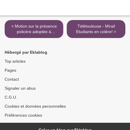
< Motion sur la présence
Télétoulouse - Mirail
policère adoptée à
Etudiants en colère! >
l'unanimité à l'AG des
personnels de paris IV du
25 mai
Hébergé par Eklablog
Top articles
Pages
Contact
Signaler un abus
C.G.U.
Cookies et données personnelles
Préférences cookies