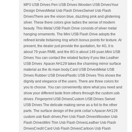
MP3 USB Drives Pen USB Drives Wooden USB DrivesYour
Design DrivesMetal Usb Flash DrivesSwivel Usb Flash
DrivesThere are the vision blue, dazzling pink and glistening
silver. These there colors give ladies the sense of modern
beauty. This Metal USB Flash Drive consists of silver metal
hanging ornaments. The Mini USB Flash Drive adopts the
refined kirsite tretaining ring which bonus points for texture. At
present, the dealer just provide the quotation, for 4G, it is
about 79 yuan RMB, and the 8G is about 149 yuan.Mini USB
Drives You can contact the related factory if you like.Leather
USB Drives Apacer AH129 takes the charming mirror surface
material as the its main body.Card USB DrivesMetal USB
Drives Rubber USB DrivesPlastic USB Drives This shows the
dignity and elegance of the users. There are three colors for
you to choose. You can conveniently store what you need and
show your different taste from others through the custom usb
drives .Fingerprint USB DrivesCustom USB Drives Swivel
USB Drives The delicate making serve as a foil to the other
parts. The surface design of the pink collar’s Apacer AH129
custom usb flash drives,Pen Usb Flash DrivesWooden Usb
Flash DrivesMini Thin Usb Flash DrivesLeather Usb Flash
DrivesCredit Card Usb Flash DrivesCartoon Usb Flash