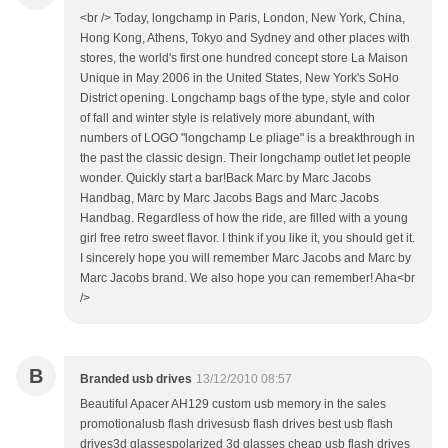
<br /> Today, longchamp in Paris, London, New York, China,
Hong Kong, Athens, Tokyo and Sydney and other places with
stores, the world's first one hundred concept store La Maison
Unique in May 2006 in the United States, New York's SoHo
District opening. Longchamp bags of the type, style and color
of fall and winter style is relatively more abundant, with
numbers of LOGO "longchamp Le pliage" is a breakthrough in
the past the classic design. Their longchamp outlet let people
wonder. Quickly start a bar!Back Marc by Marc Jacobs
Handbag, Marc by Marc Jacobs Bags and Marc Jacobs
Handbag. Regardless of how the ride, are filled with a young
girl free retro sweet flavor. I think if you like it, you should get it.
I sincerely hope you will remember Marc Jacobs and Marc by
Marc Jacobs brand. We also hope you can remember! Aha<br
/>
B
Branded usb drives
13/12/2010 08:57
Beautiful Apacer AH129 custom usb memory in the sales
promotionalusb flash drivesusb flash drives best usb flash
drives3d glassespolarized 3d glasses cheap usb flash drives