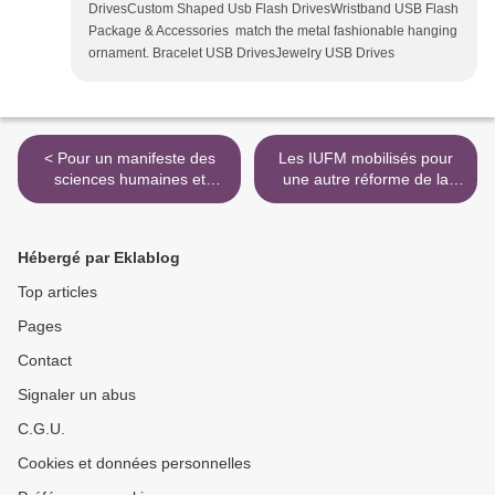
DrivesCustom Shaped Usb Flash DrivesWristband USB Flash
Package & Accessories match the metal fashionable hanging
ornament. Bracelet USB DrivesJewelry USB Drives
< Pour un manifeste des
Les IUFM mobilisés pour
sciences humaines et
une autre réforme de la
sociales - Mediapart
formation des enseignants -
L'Express >
Hébergé par Eklablog
Top articles
Pages
Contact
Signaler un abus
C.G.U.
Cookies et données personnelles