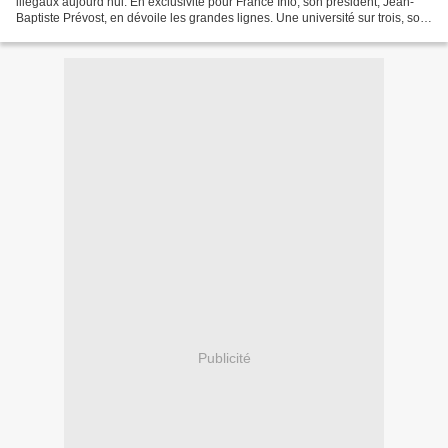
illégaux aujourd’hui. En exclusivité pour France Info, son président, Jean-
Baptiste Prévost, en dévoile les grandes lignes. Une université sur trois, soit
29 établissements, ferait...
Publicité