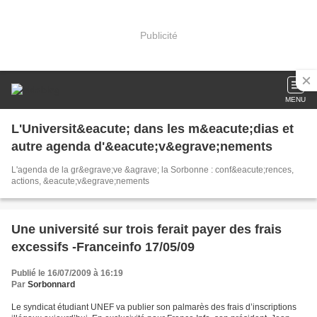
Publicité
MENU
L'Universit&eacute; dans les m&eacute;dias et
autre agenda d'&eacute;v&egrave;nements
L'agenda de la gr&egrave;ve &agrave; la Sorbonne : conf&eacute;rences,
actions, &eacute;v&egrave;nements
Une université sur trois ferait payer des frais
excessifs -Franceinfo 17/05/09
Publié le 16/07/2009 à 16:19
Par
Sorbonnard
Le syndicat étudiant UNEF va publier son palmarès des frais d’inscriptions