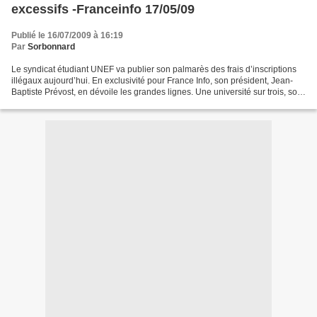
excessifs -Franceinfo 17/05/09
Publié le 16/07/2009 à 16:19
Par
Sorbonnard
Le syndicat étudiant UNEF va publier son palmarès des frais d’inscriptions
illégaux aujourd’hui. En exclusivité pour France Info, son président, Jean-
Baptiste Prévost, en dévoile les grandes lignes. Une université sur trois, soit
29 établissements, ferait...