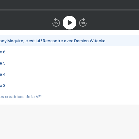
bey Maguire, c'est lui ! Rencontre avec Damien Witecka
e 6
e 5
e 4
e 3
s créatrices de la VF !
e 2
e 1
e Mektoub My Love arrive enfin ! Rencontre avec Shaïn Boumedine et Sal