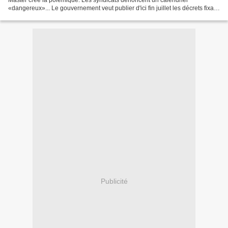
Master crée la polémique. Les syndicats dénoncent un calendrier
«dangereux»... Le gouvernement veut publier d'ici fin juillet les décrets fixant
le cadre de la «mastérisation», réforme...
Publicité