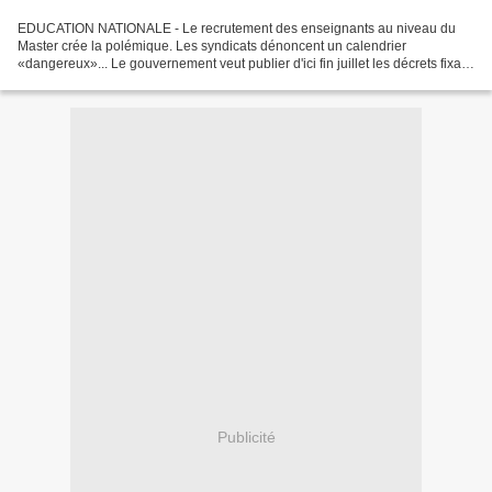
EDUCATION NATIONALE - Le recrutement des enseignants au niveau du
Master crée la polémique. Les syndicats dénoncent un calendrier
«dangereux»... Le gouvernement veut publier d'ici fin juillet les décrets fixant
le cadre de la «mastérisation», réforme...
Publicité