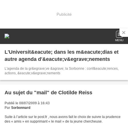
Publicité
MENU
L'Universit&eacute; dans les m&eacute;dias et
autre agenda d'&eacute;v&egrave;nements
L'agenda de la gr&egrave;ve &agrave; la Sorbonne : conf&eacute;rences,
actions, &eacute;v&egrave;nements
Au sujet du "mail" de Clotilde Reiss
Publié le 08/07/2009 à 16:43
Par
Sorbonnard
Suite à l’article sur le post.fr , nous avons fait le choix de suivre la prudence
des « amis » en supprimant « le mail » de la jeune chercheuse.