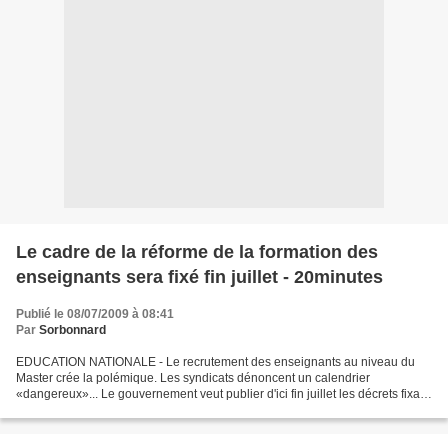
Le cadre de la réforme de la formation des
enseignants sera fixé fin juillet - 20minutes
Publié le 08/07/2009 à 08:41
Par
Sorbonnard
EDUCATION NATIONALE - Le recrutement des enseignants au niveau du
Master crée la polémique. Les syndicats dénoncent un calendrier
«dangereux»... Le gouvernement veut publier d'ici fin juillet les décrets fixant
le cadre de la «mastérisation», réforme...