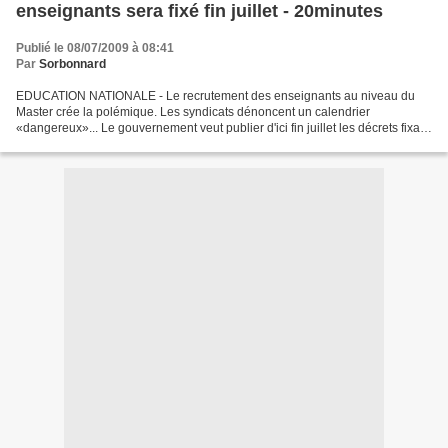
enseignants sera fixé fin juillet - 20minutes
Publié le 08/07/2009 à 08:41
Par
Sorbonnard
EDUCATION NATIONALE - Le recrutement des enseignants au niveau du
Master crée la polémique. Les syndicats dénoncent un calendrier
«dangereux»... Le gouvernement veut publier d'ici fin juillet les décrets fixant
le cadre de la «mastérisation», réforme...