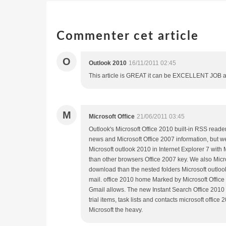
Commenter cet article
O
Outlook 2010
16/11/2011 02:45
This article is GREAT it can be EXCELLENT JOB a
M
Microsoft Office
21/06/2011 03:45
Outlook's Microsoft Office 2010 built-in RSS reader
news and Microsoft Office 2007 information, but 
Microsoft outlook 2010 in Internet Explorer 7 with
than other browsers Office 2007 key. We also Micr
download than the nested folders Microsoft outlo
mail. office 2010 home Marked by Microsoft Offi
Gmail allows. The new Instant Search Office 2010 k
trial items, task lists and contacts microsoft office
Microsoft the heavy.