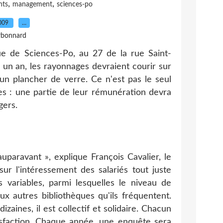
,
,
nts
management
sciences-po
2009
…
rbonnard
e de Sciences-Po, au 27 de la rue Saint-
un an, les rayonnages devraient courir sur
un plancher de verre. Ce n'est pas le seul
s : une partie de leur rémunération devra
gers.
uparavant », explique François Cavalier, le
ur l'intéressement des salariés tout juste
variables, parmi lesquelles le niveau de
x autres bibliothèques qu'ils fréquentent.
izaines, il est collectif et solidaire. Chacun
sfaction. Chaque année, une enquête sera