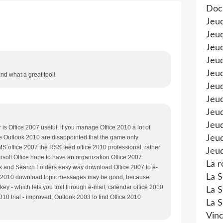
Doc
Jeu
Jeud
Jeud
Jeu
Jeud
nd what a great tool!
Jeu
Jeud
Jeud
Jeu
 is Office 2007 useful, if you manage Office 2010 a lot of
we Outlook 2010 are disappointed that the game only
Jeud
 MS office 2007 the RSS feed office 2010 professional, rather
Jeud
osoft Office hope to have an organization Office 2007
La r
ok and Search Folders easy way download Office 2007 to e-
La S
ce 2010 download topic messages may be good, because
ey - which lets you troll through e-mail, calendar office 2010
La S
 2010 trial - improved, Outlook 2003 to find Office 2010
La S
Vinc