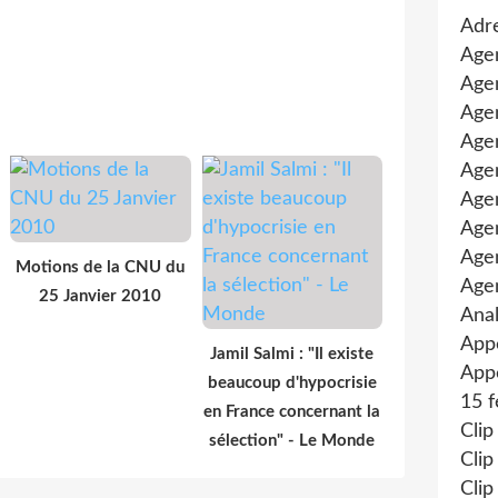
Adre
Age
Agen
Agen
Age
Agen
Agen
Age
Age
Motions de la CNU du
Age
25 Janvier 2010
Anal
App
Jamil Salmi : "Il existe
Appe
beaucoup d'hypocrisie
15 f
en France concernant la
Clip
sélection" - Le Monde
Clip
Clip