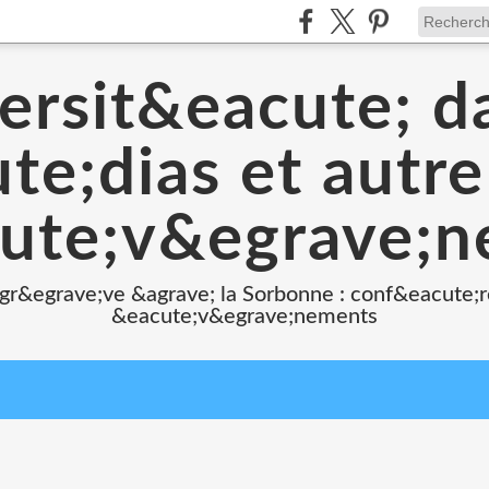
ersit&eacute; d
e;dias et autr
ute;v&egrave;
 gr&egrave;ve &agrave; la Sorbonne : conf&eacute;r
&eacute;v&egrave;nements