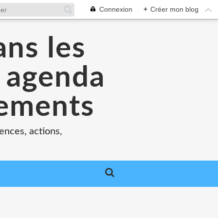
Connexion
+
Créer mon blog
ans les
e agenda
nements
ences, actions,