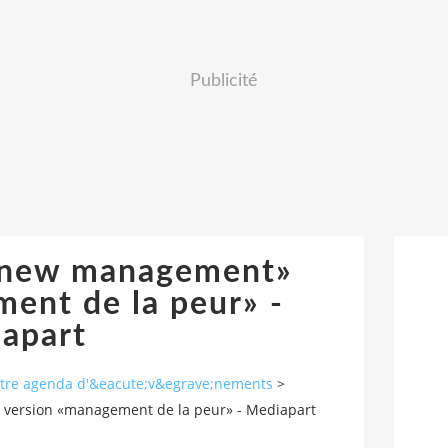
Publicité
 «new management»
ent de la peur» -
apart
autre agenda d'&eacute;v&egrave;nements
>
version «management de la peur» - Mediapart