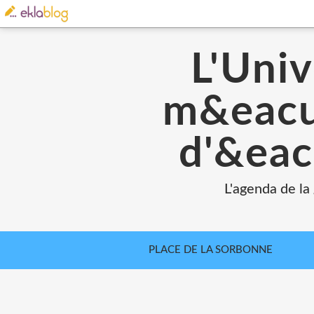
L'Univ
m&eacut
d'&eac
L'agenda de la
PLACE DE LA SORBONNE