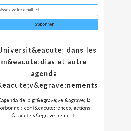
Universit&eacute; dans les
m&eacute;dias et autre
agenda
&eacute;v&egrave;nements
L'agenda de la gr&egrave;ve &agrave; la
orbonne : conf&eacute;rences, actions,
&eacute;v&egrave;nements