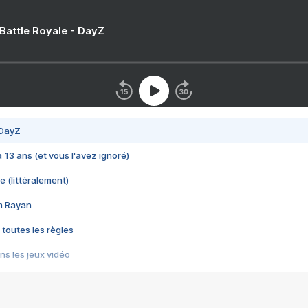
 Battle Royale - DayZ
 DayZ
 a 13 ans (et vous l'avez ignoré)
e (littéralement)
im Rayan
 toutes les règles
s les jeux vidéo
us choquant de Rockstar ? - Le scandale BULLY
e plus moche de Steam