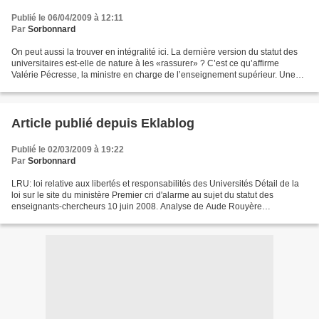
Publié le 06/04/2009 à 12:11
Par
Sorbonnard
On peut aussi la trouver en intégralité ici. La dernière version du statut des
universitaires est-elle de nature à les «rassurer» ? C’est ce qu’affirme
Valérie Pécresse, la ministre en charge de l’enseignement supérieur. Une
nouvelle analyse, serrée,...
Article publié depuis Eklablog
Publié le 02/03/2009 à 19:22
Par
Sorbonnard
LRU: loi relative aux libertés et responsabilités des Universités Détail de la
loi sur le site du ministère Premier cri d'alarme au sujet du statut des
enseignants-chercheurs 10 juin 2008. Analyse de Aude Rouyère
(Montesquieu-Bordeau IV) et Frédéric Sudre...