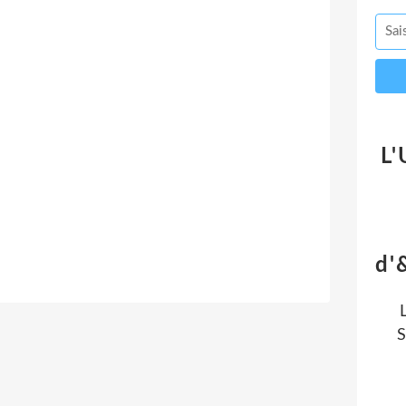
L'
d'
S