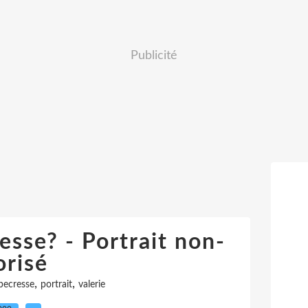
Publicité
esse? - Portrait non-
orisé
,
,
pecresse
portrait
valerie