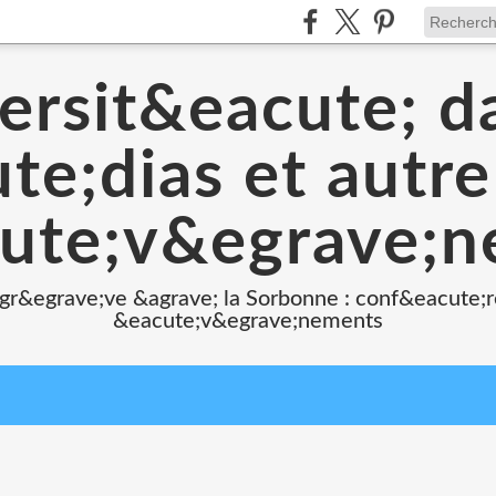
ersit&eacute; d
e;dias et autr
ute;v&egrave;
 gr&egrave;ve &agrave; la Sorbonne : conf&eacute;r
&eacute;v&egrave;nements