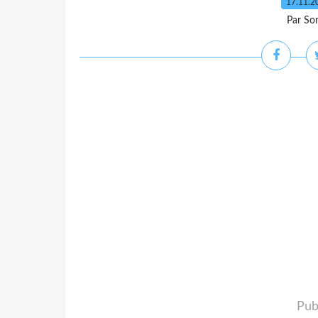
17.11.
Par So
Pub