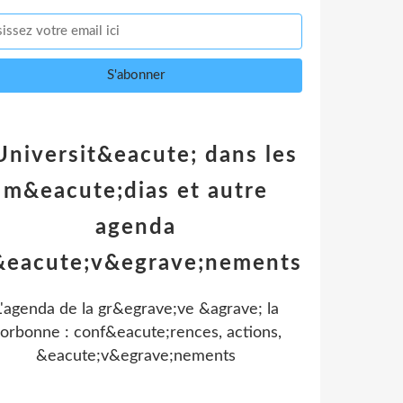
Universit&eacute; dans les
m&eacute;dias et autre
agenda
&eacute;v&egrave;nements
L'agenda de la gr&egrave;ve &agrave; la
orbonne : conf&eacute;rences, actions,
&eacute;v&egrave;nements