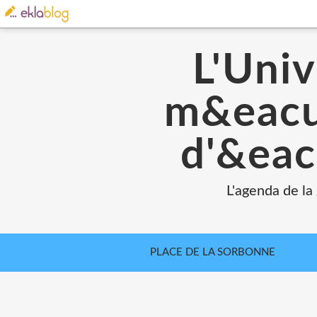
L'Univ
m&eacut
d'&eac
L'agenda de la
PLACE DE LA SORBONNE