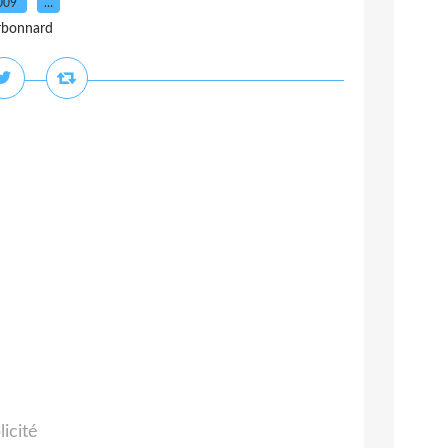
2009
…
rbonnard
licité