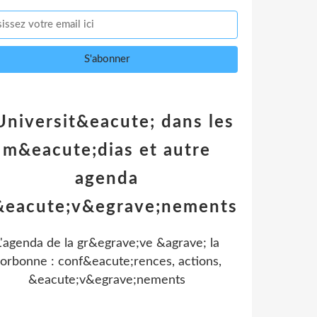
Universit&eacute; dans les
m&eacute;dias et autre
agenda
&eacute;v&egrave;nements
L'agenda de la gr&egrave;ve &agrave; la
orbonne : conf&eacute;rences, actions,
&eacute;v&egrave;nements