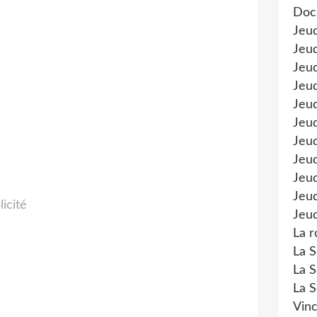
Doc
Jeu
Jeud
Jeud
Jeu
Jeud
Jeu
Jeud
Jeud
Jeu
Jeud
licité
Jeud
La r
La S
La S
La S
Vinc