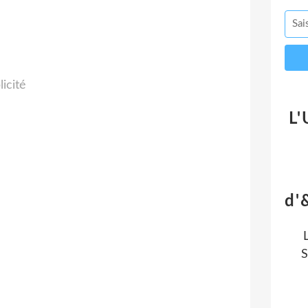
licité
L'
d'
S