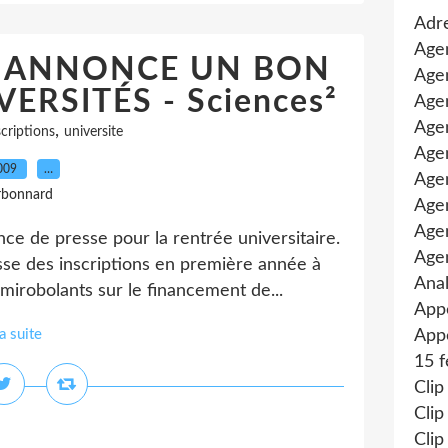
Adre
Age
E ANNONCE UN BON
Agen
ERSITÉS - Sciences²
Agen
Age
,
scriptions
universite
Agen
2009
…
Agen
rbonnard
Age
Age
ce de presse pour la rentrée universitaire.
Age
aisse des inscriptions en première année à
Anal
i mirobolants sur le financement de...
App
la suite
Appe
15 f
Clip
Clip
Clip