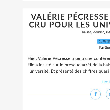
VALÉRIE PÉCRESS
CRU POUR LES UNIV
,
,
baisse
dernier
in
18.09.
Par So
Hier, Valérie Pécresse a tenu une conféren
Elle a insisté sur le presque arrêt de la b
l'université. Et présenté des chiffres quas
Lire 