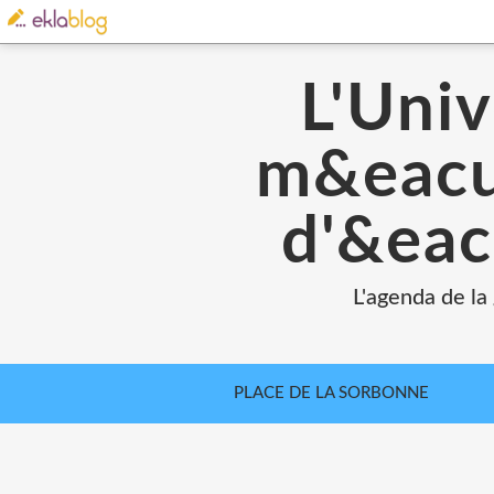
L'Univ
m&eacut
d'&eac
L'agenda de la
PLACE DE LA SORBONNE