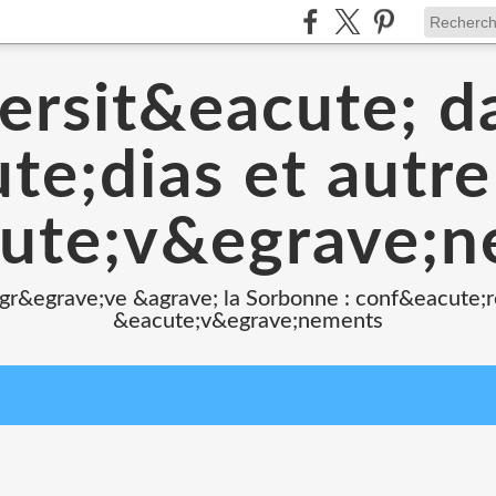
ersit&eacute; d
e;dias et autr
ute;v&egrave;
 gr&egrave;ve &agrave; la Sorbonne : conf&eacute;r
&eacute;v&egrave;nements