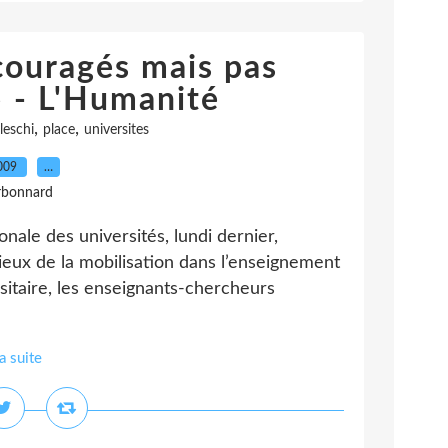
couragés mais pas
» - L'Humanité
,
,
leschi
place
universites
2009
…
rbonnard
nale des universités, lundi dernier,
lieux de la mobilisation dans l’enseignement
sitaire, les enseignants-chercheurs
la suite