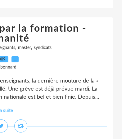
par la formation -
manité
,
,
eignants
master
syndicats
2009
…
rbonnard
enseignants, la dernière mouture de la «
llé. Une grève est déjà prévue mardi. La
 nationale est bel et bien finie. Depuis...
la suite