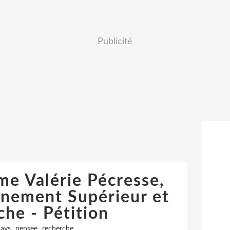
Publicité
me Valérie Pécresse,
gnement Supérieur et
che - Pétition
,
,
ays
pensee
recherche