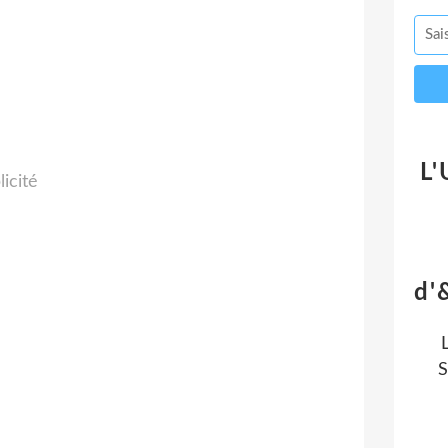
L'
licité
d'
S