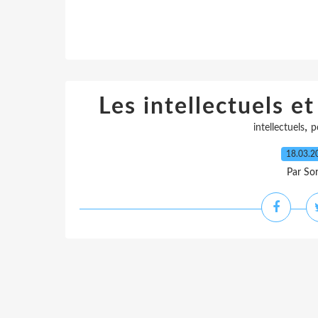
Les intellectuels et
,
intellectuels
p
18.03.
Par So