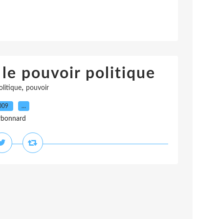
 le pouvoir politique
,
olitique
pouvoir
2009
…
rbonnard