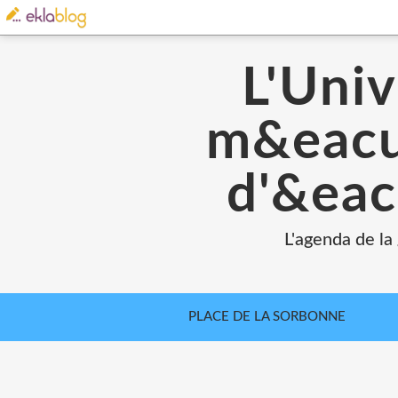
L'Univ
m&eacut
d'&eac
L'agenda de la
PLACE DE LA SORBONNE