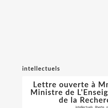
intellectuels
Lettre ouverte à M
Ministre de L'Ensei
de la Recher
,
,
intellectuels
liberte
p