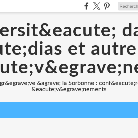
ersit&eacute; d
e;dias et autr
ute;v&egrave;
 gr&egrave;ve &agrave; la Sorbonne : conf&eacute;r
&eacute;v&egrave;nements