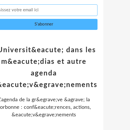
Universit&eacute; dans les
m&eacute;dias et autre
agenda
&eacute;v&egrave;nements
L'agenda de la gr&egrave;ve &agrave; la
orbonne : conf&eacute;rences, actions,
&eacute;v&egrave;nements