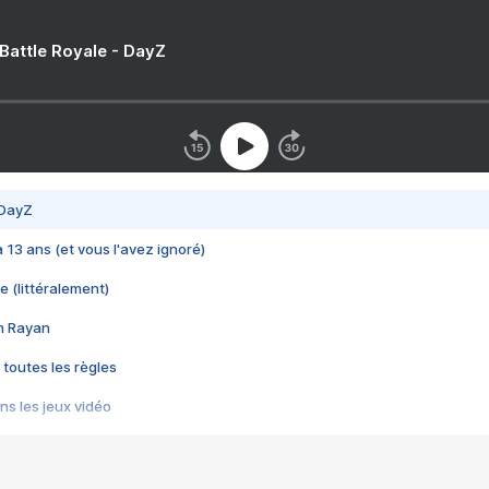
 Battle Royale - DayZ
 DayZ
 a 13 ans (et vous l'avez ignoré)
e (littéralement)
im Rayan
 toutes les règles
s les jeux vidéo
us choquant de Rockstar ? - Le scandale BULLY
e plus moche de Steam