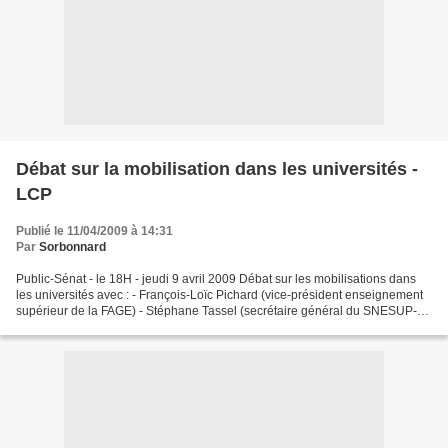
Débat sur la mobilisation dans les universités -
LCP
Publié le 11/04/2009 à 14:31
Par
Sorbonnard
Public-Sénat - le 18H - jeudi 9 avril 2009 Débat sur les mobilisations dans
les universités avec : - François-Loïc Pichard (vice-président enseignement
supérieur de la FAGE) - Stéphane Tassel (secrétaire général du SNESUP-
FSU) - Jacques Fontanille (vice-président...