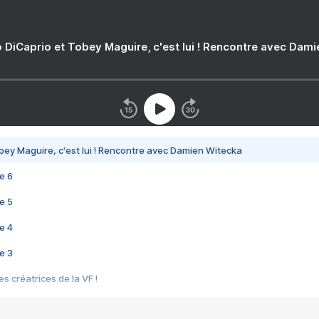
 DiCaprio et Tobey Maguire, c'est lui ! Rencontre avec Dam
bey Maguire, c'est lui ! Rencontre avec Damien Witecka
e 6
e 5
e 4
e 3
s créatrices de la VF !
e 2