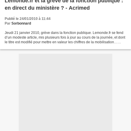
Lemonde.fr et la grève de la fonction publique :
en direct du ministère ? - Acrimed
Publié le 24/01/2010 à 11:44
Par
Sorbonnard
Jeudi 21 janvier 2010, grève dans la fonction publique. Lemonde.fr se fend
d’un modeste article, mis plusieurs fois à jour au cours de la journée, et dont
le titre est modifié pour mettre en valeur les chiffres de la mobilisation…
fournis par le gouvernement....