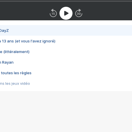
 DayZ
 a 13 ans (et vous l'avez ignoré)
e (littéralement)
im Rayan
 toutes les règles
s les jeux vidéo
us choquant de Rockstar ? - Le scandale BULLY
e plus moche de Steam
du RÊVE tourne au CAUCHEMAR
pendant 8 heures