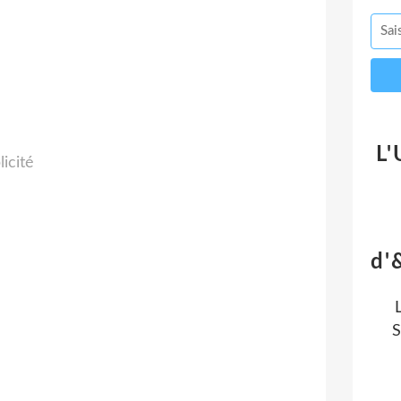
L'
licité
d'
S