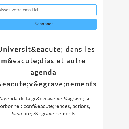
Universit&eacute; dans les
m&eacute;dias et autre
agenda
&eacute;v&egrave;nements
L'agenda de la gr&egrave;ve &agrave; la
orbonne : conf&eacute;rences, actions,
&eacute;v&egrave;nements