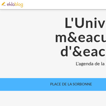
L'Univ
m&eacut
d'&eac
L'agenda de la
PLACE DE LA SORBONNE