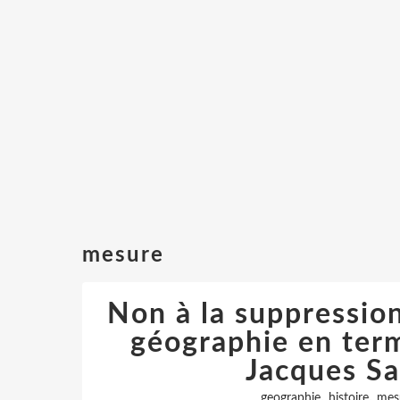
mesure
Non à la suppression 
géographie en term
Jacques Sa
,
,
geographie
histoire
mes