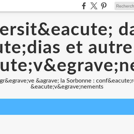
ersit&eacute; d
e;dias et autr
ute;v&egrave;
 gr&egrave;ve &agrave; la Sorbonne : conf&eacute;r
&eacute;v&egrave;nements