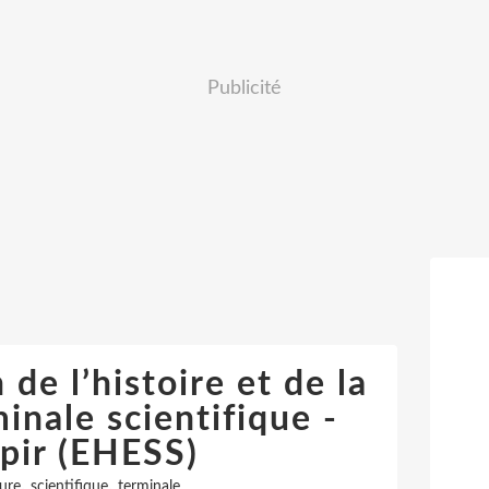
Publicité
de l’histoire et de la
inale scientifique -
pir (EHESS)
,
,
ure
scientifique
terminale