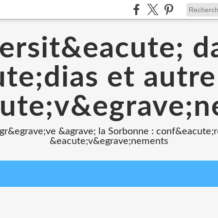
ersit&eacute; d
e;dias et autr
ute;v&egrave;
 gr&egrave;ve &agrave; la Sorbonne : conf&eacute;r
&eacute;v&egrave;nements