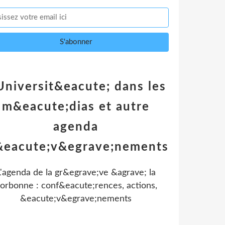
Universit&eacute; dans les
m&eacute;dias et autre
agenda
&eacute;v&egrave;nements
L'agenda de la gr&egrave;ve &agrave; la
orbonne : conf&eacute;rences, actions,
&eacute;v&egrave;nements