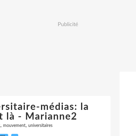
Publicité
sitaire-médias: la
st là - Marianne2
,
,
x
mouvement
universitaires