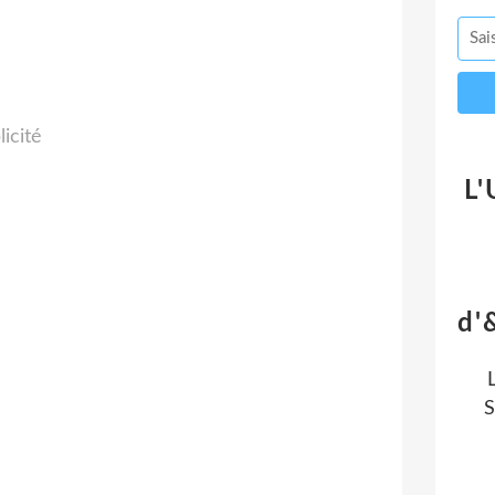
licité
L'
d'
S