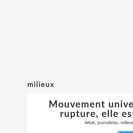
milieux
Mouvement univer
rupture, elle e
,
,
debat
journalistes
milieu