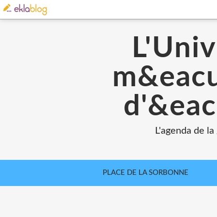
L'Univ
m&eacut
d'&eac
L'agenda de la
PLACE DE LA SORBONNE