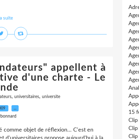
Adre
Age
la suite
Agen
Agen
Age
Agen
Agen
Age
ondateurs" appellent à
Age
ctive d'une charte - Le
Age
nde
Anal
App
,
,
ateurs
universitaires
universite
Appe
2009
…
15 f
rbonnard
Clip
Clip
sité comme objet de réflexion… C'est en
Clip
t d'universitaires propose aujourd'hui à la