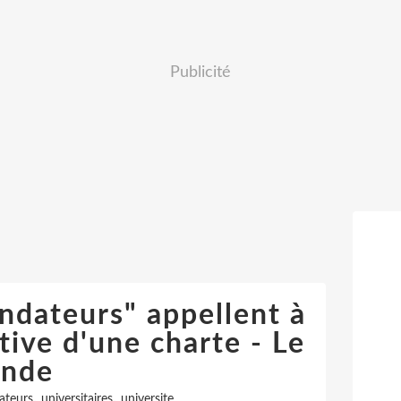
Publicité
ondateurs" appellent à
ctive d'une charte - Le
nde
,
,
ateurs
universitaires
universite