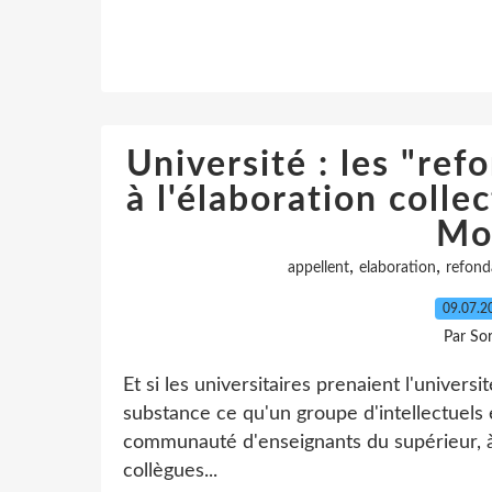
Université : les "ref
à l'élaboration colle
Mo
,
,
appellent
elaboration
refond
09.07.
Par So
Et si les universitaires prenaient l'univer
substance ce qu'un groupe d'intellectuels e
communauté d'enseignants du supérieur, à
collègues...