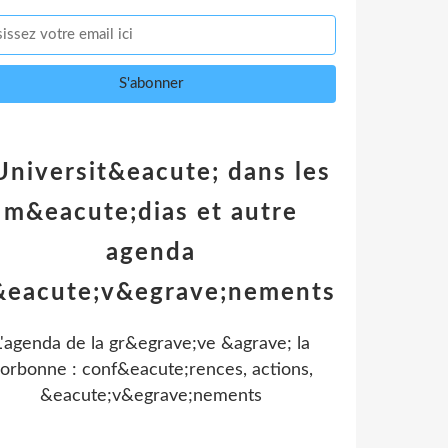
Universit&eacute; dans les
m&eacute;dias et autre
agenda
&eacute;v&egrave;nements
L'agenda de la gr&egrave;ve &agrave; la
orbonne : conf&eacute;rences, actions,
&eacute;v&egrave;nements