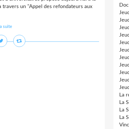
Doc
 travers un "Appel des refondateurs aux
Jeu
Jeud
la suite
Jeud
Jeu
Jeud
Jeu
Jeud
Jeud
Jeu
Jeud
Jeud
La r
La S
La S
La S
Vinc