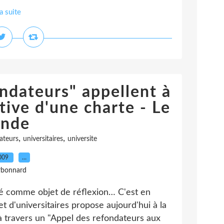
la suite
ondateurs" appellent à
ctive d'une charte - Le
nde
,
,
ateurs
universitaires
universite
2009
…
rbonnard
sité comme objet de réflexion… C'est en
t d'universitaires propose aujourd'hui à la
 travers un "Appel des refondateurs aux