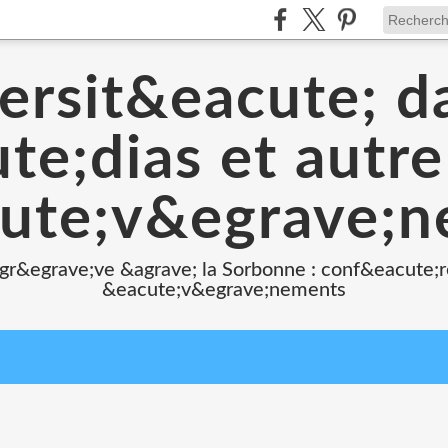
ersit&eacute; d
e;dias et autr
ute;v&egrave;
 gr&egrave;ve &agrave; la Sorbonne : conf&eacute;r
&eacute;v&egrave;nements