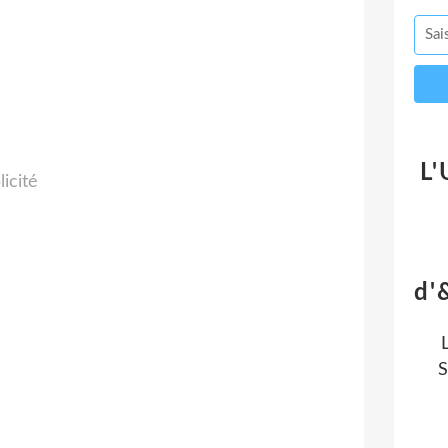
L'
licité
d'
S