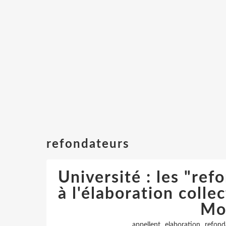
refondateurs
Université : les "ref
à l'élaboration colle
Mo
,
,
appellent
elaboration
refond