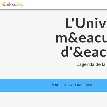
L'Univ
m&eacut
d'&eac
L'agenda de la
PLACE DE LA SORBONNE