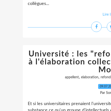
collègues...
Lire 
Université : les "ref
à l'élaboration colle
Mo
,
,
appellent
elaboration
refond
09.07.
Par So
Et si les universitaires prenaient l'univer
substance ce qu'un groupe d'intellectuels e