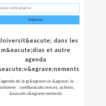
Universit&eacute; dans les
m&eacute;dias et autre
agenda
&eacute;v&egrave;nements
L'agenda de la gr&egrave;ve &agrave; la
orbonne : conf&eacute;rences, actions,
&eacute;v&egrave;nements