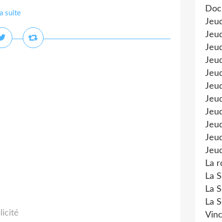
Doc
la suite
Jeu
Jeud
Jeud
Jeu
Jeud
Jeu
Jeud
Jeud
Jeu
Jeud
Jeud
La r
La S
La S
La S
licité
Vinc