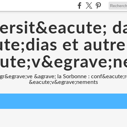
ersit&eacute; d
e;dias et autr
ute;v&egrave;
 gr&egrave;ve &agrave; la Sorbonne : conf&eacute;r
&eacute;v&egrave;nements