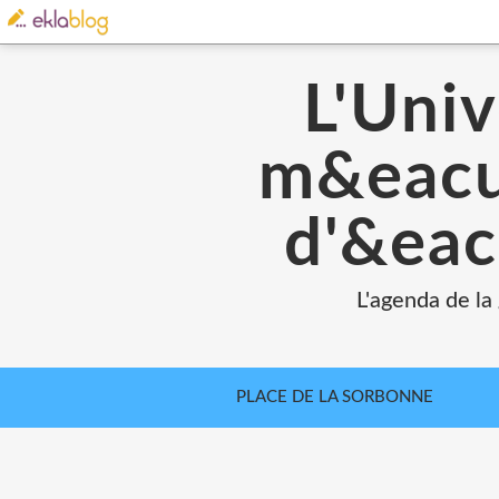
L'Univ
m&eacut
d'&eac
L'agenda de la
PLACE DE LA SORBONNE