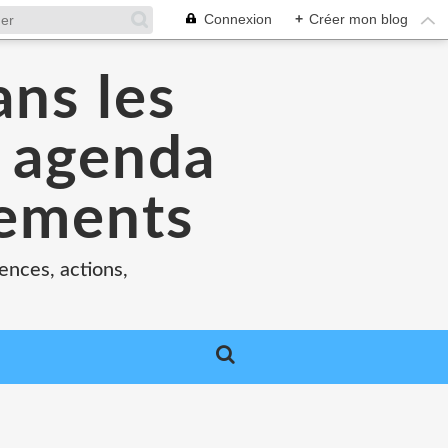
Connexion
+
Créer mon blog
ans les
e agenda
nements
ences, actions,