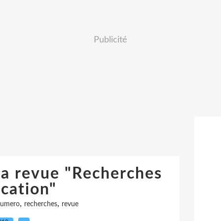
Publicité
la revue "Recherches
cation"
,
,
umero
recherches
revue