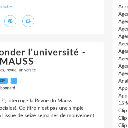
Adre
la suite
Age
Agen
Agen
Age
Agen
onder l'université -
Agen
Age
 MAUSS
Age
,
,
es
revue
universite
Age
Anal
2009
…
App
rbonnard
Appe
n ?", interroge la Revue du Mauss
15 f
ciales). Ce titre n'est pas une simple
Clip
qu'à l'issue de seize semaines de mouvement
Clip
Clip