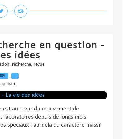
echerche en question -
des idées
,
,
stion
recherche
revue
2009
…
rbonnard
che est au cœur du mouvement de
es laboratoires depuis de longs mois.
os spéciaux : au-delà du caractère massif