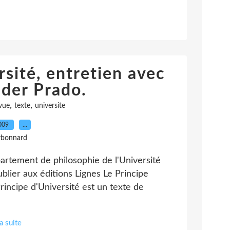
rsité, entretien avec
lder Prado.
,
,
vue
texte
universite
2009
…
rbonnard
artement de philosophie de l'Université
ublier aux éditions Lignes Le Principe
Principe d'Université est un texte de
la suite