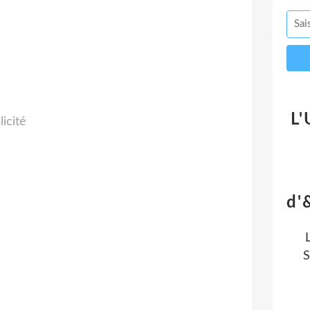
L'
licité
d'
S