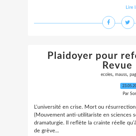
Lire 
Plaidoyer pour ref
Revue
,
,
ecoles
mauss
pag
23.05.
Par So
L'université en crise. Mort ou résurrectio
(Mouvement anti-utilitariste en sciences so
dramaturgie. Il reflète la crainte réelle 
de grève...