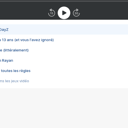
 DayZ
 a 13 ans (et vous l'avez ignoré)
e (littéralement)
im Rayan
 toutes les règles
s les jeux vidéo
us choquant de Rockstar ? - Le scandale BULLY
e plus moche de Steam
du RÊVE tourne au CAUCHEMAR
pendant 8 heures