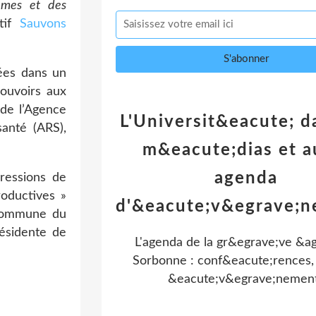
lèmes et des
ctif
Sauvons
tées dans un
ouvoirs aux
 de l’Agence
L'Universit&eacute; d
anté (ARS),
m&eacute;dias et a
agenda
pressions de
roductives »
d'&eacute;v&egrave;
 commune du
résidente de
L'agenda de la gr&egrave;ve &ag
Sorbonne : conf&eacute;rences, 
&eacute;v&egrave;nemen