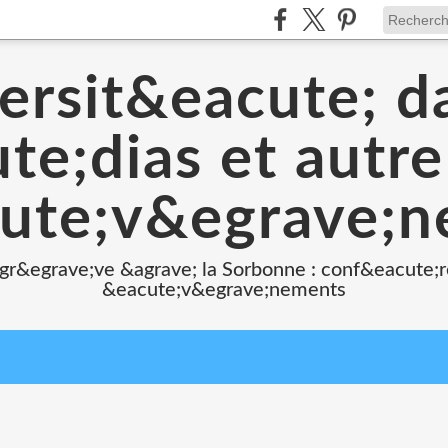
ersit&eacute; d
e;dias et autr
ute;v&egrave;
 gr&egrave;ve &agrave; la Sorbonne : conf&eacute;r
&eacute;v&egrave;nements