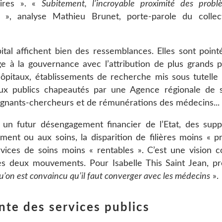
toires ». «
Subitement, l’incroyable proximité des prob
», analyse Mathieu Brunet, porte-parole du colle
ôpital affichent bien des ressemblances. Elles sont poin
à la gouvernance avec l’attribution de plus grands p
’hôpitaux, établissements de recherche mis sous tutelle
ux publics chapeautés par une Agence régionale de s
seignants-chercheurs et de rémunérations des médecins...
 un futur désengagement financier de l’Etat, des sup
ement ou aux soins, la disparition de filières moins « p
ices de soins moins « rentables ». C’est une vision
les deux mouvements. Pour Isabelle This Saint Jean, p
u’on est convaincu qu’il faut converger avec les médecins
».
nte des services publics