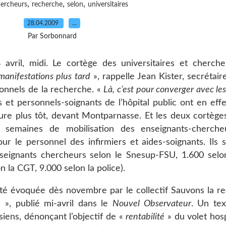
,
,
,
ercheurs
recherche
selon
universitaires
28.04.2009
…
Par Sorbonnard
 avril, midi. Le cortège des universitaires et cherch
anifestations plus tard
», rappelle Jean Kister, secrétair
onnels de la recherche. «
Là, c’est pour converger avec les
s et personnels-soignants de l’hôpital public ont en effe
ure plus tôt, devant Montparnasse. Et les deux cortège
rs semaines de mobilisation des enseignants-cherch
ur le personnel des infirmiers et aides-soignants. Ils 
seignants chercheurs selon le Snesup-FSU, 1.600 selon
n la CGT, 9.000 selon la police).
été évoquée dès novembre par le collectif Sauvons la r
5
», publié mi-avril dans le
Nouvel Observateur
. Un tex
siens, dénonçant l’objectif de «
rentabilité
» du volet hosp