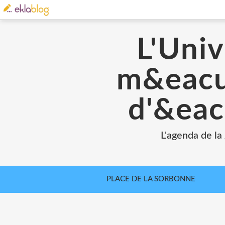
L'Univ
m&eacut
d'&eac
L'agenda de la
PLACE DE LA SORBONNE