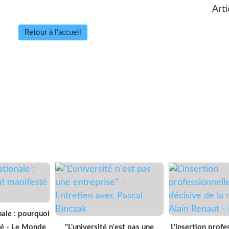
Arti
Retour à l'accueil
ale : pourquoi
té - Le Monde
"L'université n'est pas une
L'insertion profe