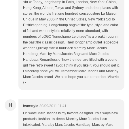
<br /> Today, longchamp in Paris, London, New York, China,
Hong Kong, Athens, Tokyo and Sydney and other places with
stores, the world's first one hundred concept store La Maison
Unique in May 2006 in the United States, New York's SoHo
District opening. Longchamp bags of the type, style and color
of fall and winter style is relatively more abundant, with
numbers of LOGO "longchamp Le pliage" is a breakthrough in
the past the classic design. Their longchamp outlet let people
wonder. Quickly start a bar!Back Marc by Marc Jacobs
Handbag, Marc by Marc Jacobs Bags and Marc Jacobs
Handbag. Regardless of how the ride, are filled with a young
girl free retro sweet flavor. I think if you like it, you should get it.
I sincerely hope you will remember Marc Jacobs and Marc by
Marc Jacobs brand. We also hope you can remember! Aha<br
/>
H
hsmstyle
30/09/2011 11:41
Oh wow! Marc Jacobs is my favorite designer. It's always new
products, fashion. Its decks Marc by Marc Jacobs is so
intoxicated. Marc by Marc Jacobs Handbag, Marc by Marc