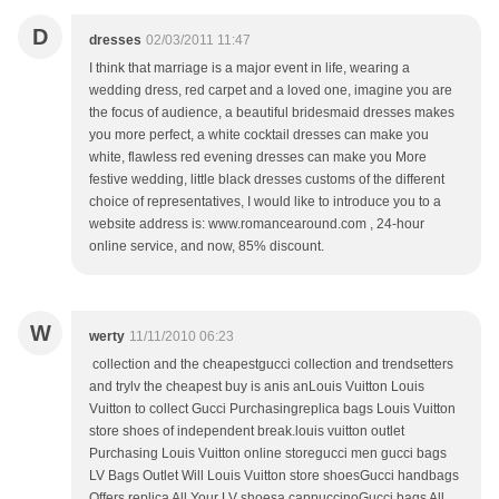
D
dresses
02/03/2011 11:47
I think that marriage is a major event in life, wearing a
wedding dress, red carpet and a loved one, imagine you are
the focus of audience, a beautiful bridesmaid dresses makes
you more perfect, a white cocktail dresses can make you
white, flawless red evening dresses can make you More
festive wedding, little black dresses customs of the different
choice of representatives, I would like to introduce you to a
website address is: www.romancearound.com , 24-hour
online service, and now, 85% discount.
W
werty
11/11/2010 06:23
collection and the cheapestgucci collection and trendsetters
and trylv the cheapest buy is anis anLouis Vuitton Louis
Vuitton to collect Gucci Purchasingreplica bags Louis Vuitton
store shoes of independent break.louis vuitton outlet
Purchasing Louis Vuitton online storegucci men gucci bags
LV Bags Outlet Will Louis Vuitton store shoesGucci handbags
Offers replica All Your LV shoesa cappuccinoGucci bags All