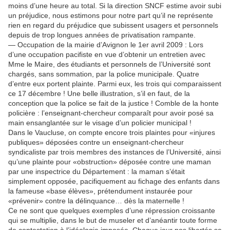
moins d’une heure au total. Si la direction SNCF estime avoir subi
un préjudice, nous estimons pour notre part qu’il ne représente
rien en regard du préjudice que subissent usagers et personnels
depuis de trop longues années de privatisation rampante.
— Occupation de la mairie d’Avignon le 1er avril 2009 : Lors
d’une occupation pacifiste en vue d’obtenir un entretien avec
Mme le Maire, des étudiants et personnels de l’Université sont
chargés, sans sommation, par la police municipale. Quatre
d’entre eux portent plainte. Parmi eux, les trois qui comparaissent
ce 17 décembre ! Une belle illustration, s’il en faut, de la
conception que la police se fait de la justice ! Comble de la honte
policière : l’enseignant-chercheur comparaît pour avoir posé sa
main ensanglantée sur le visage d’un policier municipal !
Dans le Vaucluse, on compte encore trois plaintes pour «injures
publiques» déposées contre un enseignant-chercheur
syndicaliste par trois membres des instances de l’Université, ainsi
qu’une plainte pour «obstruction» déposée contre une maman
par une inspectrice du Département : la maman s’était
simplement opposée, pacifiquement au fichage des enfants dans
la fameuse «base élèves», prétendument instaurée pour
«prévenir» contre la délinquance… dès la maternelle !
Ce ne sont que quelques exemples d’une répression croissante
qui se multiplie, dans le but de museler et d’anéantir toute forme