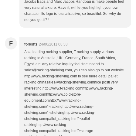
Jacobs Bags and Marc Jacobs Handbag is make people feel
very natural texture. Have it, will let you highlight your own
character. Its logo is less attractive, so beautiful. So, why do
not you get it? !
F
forklifts
24/06/2011 08:38
As a leading racking supplier, T racking supply various
racking to Australia, UK , Germany, France, South Africa,
Egypt..etc. any relative inquiry feel free tosend to
sales@racking-shelving.com, you can also go to our website
http://www.racking-shelving.com to see more detail.pallet
racking chinasales@racking-shelving.comnice post! very
interesting.http://www.t-racking.comhttp://www.racking-
shelving.comhttp://www.cold-store-
equipment.comhttp://www.racking-
shelving.com/">rackinghttp://www.racking-
shelving.com/">shelvinghttp://www.racking-
shelving.com/pallet_racking.htm">pallet
rackinghttp://www.racking-
shelving.com/pallet_racking.htm">storage