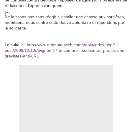
de contestation à l’idéologie imposée. Chaque jour nos libertés se
réduisent et l’oppression grandit.
[...]
Ne laissons pas sans réagir s’installer une chasse aux sorcières,
mobilisons-nous contre cette dérive autoritaire et répondons par
la solidarité.
La suite ici:
http://www.auboutduweb.com/poolp/index.php?
post/2009/12/13/Avignon-17-decembre-:-soutien-au-proces-des-
grevistes-anti-LRU