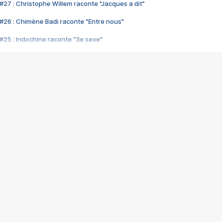
#27 : Christophe Willem raconte "Jacques a dit"
#26 : Chimène Badi raconte "Entre nous"
#25 : Indochine raconte "3e sexe"
#24 : Zaho raconte "C'est chelou"
#23 : Patrick Bruel raconte "Au café des délices"
#22 : Kyo raconte "Le chemin"
#21 : Nolwenn Leroy raconte "Cassé"
#20 : Patrick Hernandez raconte "Born to be alive"
#19 : Lorie raconte "Près de moi"
#18 : Michael Jones raconte "A nos actes manqués" (avec Jean-Jacque
#17 : Khaled raconte "Aïcha"
#16 : Corneille raconte "Parce qu'on vient de loin"
#15 : Indochine raconte "L'aventurier"