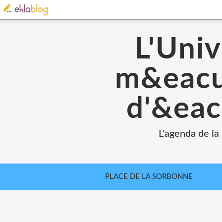
L'Univ
m&eacut
d'&eac
L'agenda de la
PLACE DE LA SORBONNE