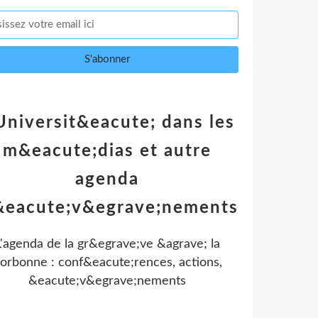
Universit&eacute; dans les
m&eacute;dias et autre
agenda
&eacute;v&egrave;nements
L'agenda de la gr&egrave;ve &agrave; la
orbonne : conf&eacute;rences, actions,
&eacute;v&egrave;nements