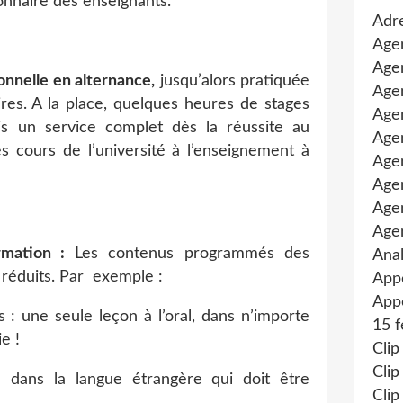
onnaire des enseignants.
Adre
Age
Agen
onnelle en alternance,
jusqu’alors pratiquée
Agen
res. A la place, quelques heures de stages
Age
is un service complet dès la réussite au
Agen
s cours de l’université à l’enseignement à
Agen
Age
Age
Age
rmation :
Les contenus programmés des
Anal
éduits. Par
exemple :
App
Appe
: une seule leçon à l’oral, dans n’importe
15 f
e !
Clip
Clip
 dans la langue étrangère qui doit être
Clip