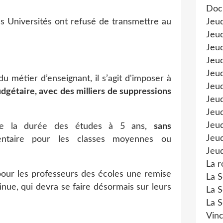
Doc
des Universités ont refusé de transmettre au
Jeu
Jeud
Jeud
Jeu
Jeud
u métier d’enseignant, il s’agit d'imposer à
Jeu
dgétaire, avec des milliers de suppressions
Jeud
Jeud
Jeu
 de la durée des études à 5 ans,
sans
Jeud
entaire pour les classes moyennes ou
Jeud
La r
 pour les professeurs des écoles une remise
La S
inue, qui devra se faire désormais sur leurs
La S
La S
Vinc