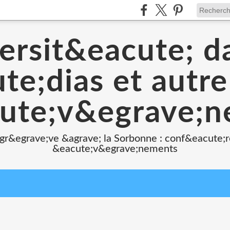
ersit&eacute; d
e;dias et autr
ute;v&egrave;
 gr&egrave;ve &agrave; la Sorbonne : conf&eacute;r
&eacute;v&egrave;nements