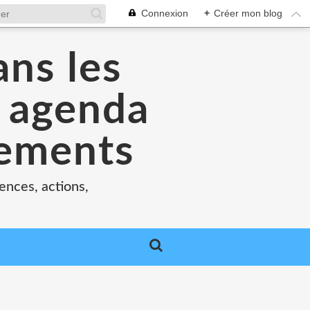
Connexion
+
Créer mon blog
ans les
e agenda
nements
ences, actions,