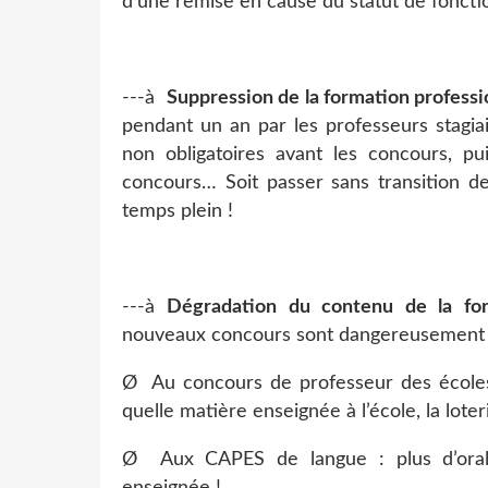
d’une remise en cause du statut de foncti
---
à
Suppression de la formation professi
pendant un an par les professeurs stagiai
non obligatoires avant les concours, pu
concours… Soit passer sans transition de
temps plein !
---
à
Dégradation du contenu de la fo
nouveaux concours sont dangereusement r
Ø
Au concours de professeur des écoles 
quelle matière enseignée à l’école, la loteri
Ø
Aux CAPES de langue : plus d’oral