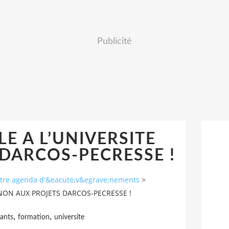
Publicité
E A L’UNIVERSITE
DARCOS-PECRESSE !
autre agenda d'&eacute;v&egrave;nements
>
 NON AUX PROJETS DARCOS-PECRESSE !
,
,
ants
formation
universite