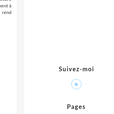
nent à
s rend
Suivez-moi
Pages