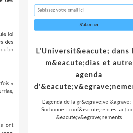
le des
le loi
ès des
 qu’on
L'Universit&eacute; dans 
m&eacute;dias et autre
agenda
fois «
d'&eacute;v&egrave;neme
rries,
L'agenda de la gr&egrave;ve &agrave; 
Sorbonne : conf&eacute;rences, action
&eacute;v&egrave;nements
es ont
e nous