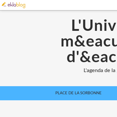
L'Univ
m&eacut
d'&eac
L'agenda de la
PLACE DE LA SORBONNE