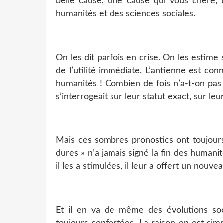
belle cause, une cause qui vous chère, 
humanités et des sciences sociales.
On les dit parfois en crise. On les estime
de l’utilité immédiate. L’antienne est co
humanités ! Combien de fois n’a-t-on pas 
s’interrogeait sur leur statut exact, sur l
Mais ces sombres pronostics ont toujours
dures » n’a jamais signé la fin des humanité
il les a stimulées, il leur a offert un nouvea
Et il en va de même des évolutions socia
toujours confortées. La raison en est si