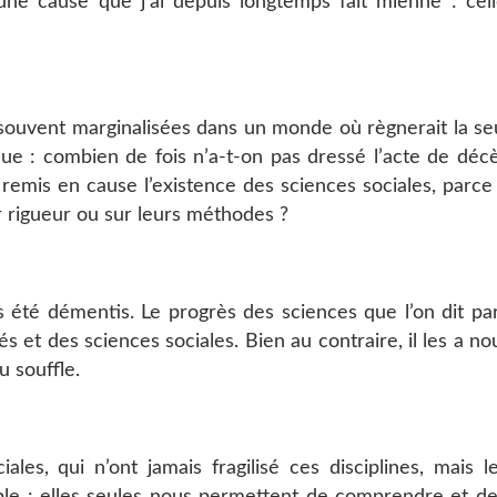
une cause que j’ai depuis longtemps fait mienne : cel
 souvent marginalisées dans un monde où règnerait la seu
nnue : combien de fois n’a-t-on pas dressé l’acte de déc
remis en cause l’existence des sciences sociales, parce
eur rigueur ou sur leurs méthodes ?
 été démentis. Le progrès des sciences que l’on dit par
s et des sciences sociales. Bien au contraire, il les a nou
u souffle.
les, qui n’ont jamais fragilisé ces disciplines, mais l
mple : elles seules nous permettent de comprendre et d