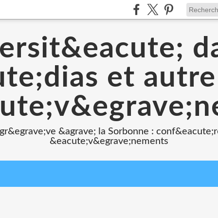
ersit&eacute; d
e;dias et autr
ute;v&egrave;
 gr&egrave;ve &agrave; la Sorbonne : conf&eacute;r
&eacute;v&egrave;nements