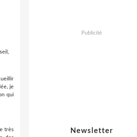
Publicité
eil,
eillir
ée, je
on qui
e très
Newsletter