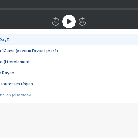
 DayZ
 a 13 ans (et vous l'avez ignoré)
e (littéralement)
im Rayan
 toutes les règles
s les jeux vidéo
us choquant de Rockstar ? - Le scandale BULLY
e plus moche de Steam
du RÊVE tourne au CAUCHEMAR