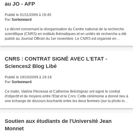
au JO - AFP
Publié le 01/11/2009 à 19:45
Par
Sorbonnard
Le décret concernant la réorganisation du Centre national de la recherche
scientifique (CNRS) en instituts thématiques et en unités de recherche a été
publié au Journal Officiel du 1er novembre. Le CNRS est organisé en
instituts qui "animent et coordonnent...
CNRS : CONTRAT SIGNÉ AVEC L'ETAT -
Sciences2 Blog Libé
Publié le 19/10/2009 à 19:18
Par
Sorbonnard
Ce matin, Valérie Pécresse et Catherine Bréchignac ont signé le contrat
d'objectif et de moyens entre l'Etat et le Cnrs. Cette cérémonie a donné lieu à
une échange de discours touchants entre les deux femmes (sur la photo lors
de la venue de Valérie Pécresse...
Soutien aux étudiants de l'Université Jean
Monnet