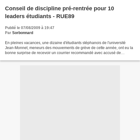
Conseil de discipline pré-rentrée pour 10
leaders étudiants - RUE89
Publié le 07/08/2009 à 19:47
Par
Sorbonnard
En pleines vacances, une dizaine d'étudiants stéphanois de l'université
Jean-Monnet, meneurs des mouvements de grève de cette année, ont eu la
bonne surprise de recevoir un courrier recommandé avec accusé de
réception daté du 21 juillet leur signifiant...