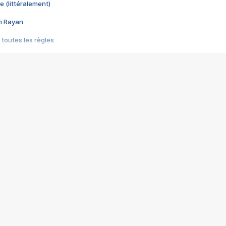
e (littéralement)
im Rayan
 toutes les règles
s les jeux vidéo
us choquant de Rockstar ? - Le scandale BULLY
e plus moche de Steam
du RÊVE tourne au CAUCHEMAR
pendant 8 heures
it… à tort
umiliés par un jeu vidéo
ire - Final Fantasy 8
ti un empire - Age of Empires
story DOFUS