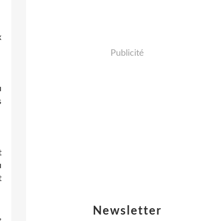
x
Publicité
u
s
t
u
t
Newsletter
,