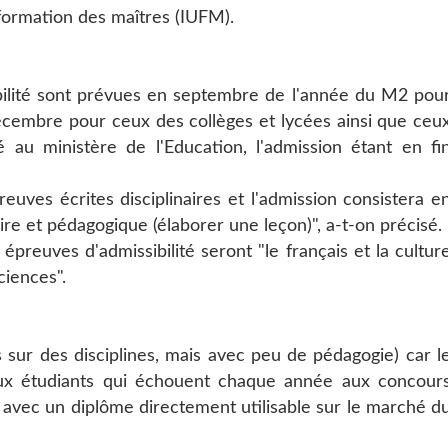
 formation des maîtres (IUFM).
bilité sont prévues en septembre de l'année du M2 pou
décembre pour ceux des collèges et lycées ainsi que ceu
é au ministère de l'Education, l'admission étant en fi
euves écrites disciplinaires et l'admission consistera e
ire et pédagogique (élaborer une leçon)", a-t-on précisé.
épreuves d'admissibilité seront "le français et la cultur
ciences".
s sur des disciplines, mais avec peu de pédagogie) car l
x étudiants qui échouent chaque année aux concour
r avec un diplôme directement utilisable sur le marché d