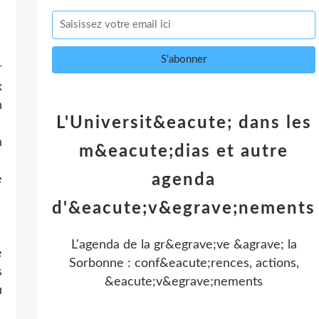
r
x
n
L'Universit&eacute; dans les
n
m&eacute;dias et autre
agenda
e
d'&eacute;v&egrave;nements
L'agenda de la gr&egrave;ve &agrave; la
e
Sorbonne : conf&eacute;rences, actions,
s
&eacute;v&egrave;nements
u