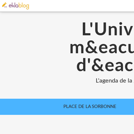
L'Univ
m&eacut
d'&eac
L'agenda de la
PLACE DE LA SORBONNE