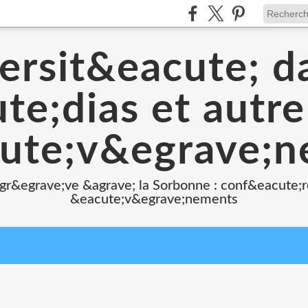
ersit&eacute; d
e;dias et autr
ute;v&egrave;
 gr&egrave;ve &agrave; la Sorbonne : conf&eacute;r
&eacute;v&egrave;nements