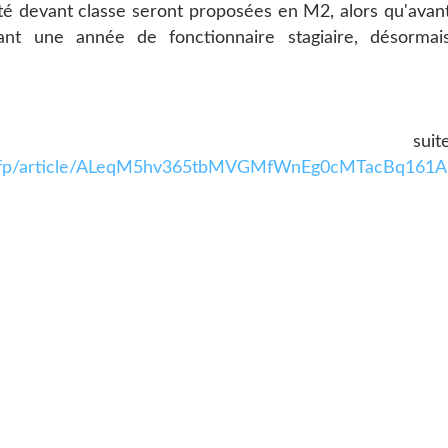
é devant classe seront proposées en M2, alors qu'avan
nt une année de fonctionnaire stagiaire, désormai
suit
/afp/article/ALeqM5hv365tbMVGMfWnEg0cMTacBq161A