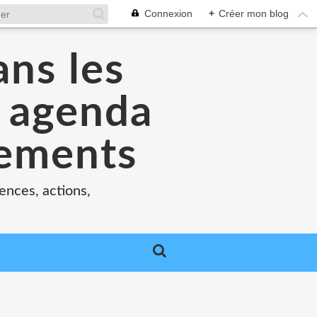
Connexion
+
Créer mon blog
ans les
e agenda
nements
ences, actions,