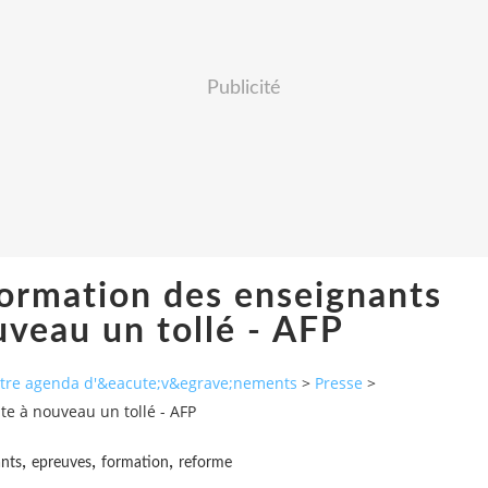
Publicité
formation des enseignants
uveau un tollé - AFP
autre agenda d'&eacute;v&egrave;nements
>
Presse
>
te à nouveau un tollé - AFP
,
,
,
ants
epreuves
formation
reforme