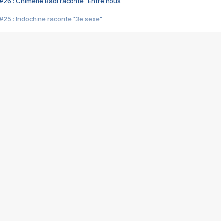
#26 : Chimène Badi raconte "Entre nous"
#25 : Indochine raconte "3e sexe"
#24 : Zaho raconte "C'est chelou"
#23 : Patrick Bruel raconte "Au café des délices"
#22 : Kyo raconte "Le chemin"
#21 : Nolwenn Leroy raconte "Cassé"
#20 : Patrick Hernandez raconte "Born to be alive"
#19 : Lorie raconte "Près de moi"
#18 : Michael Jones raconte "A nos actes manqués" (avec Jean-Jacque
#17 : Khaled raconte "Aïcha"
#16 : Corneille raconte "Parce qu'on vient de loin"
#15 : Indochine raconte "L'aventurier"
14 : Lorie raconte "Sur un air latino"