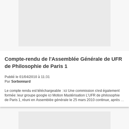
Compte-rendu de l'Assemblée Générale de UFR
de Philosophie de Paris 1
Publié le 01/04/2010 à 11:31
Par
Sorbonnard
Le compte rendu est téléchargeable : ici Une commission s'est également
formée: leur groupe google ici Motion Mastérisation L’UFR de philosophie
de Paris 1, réuni en Assemblée générale le 25 mars 2010 continue, après la
mobilisation du printemps 2009,...