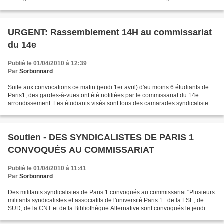
en train de mettre en...
URGENT: Rassemblement 14H au commissariat
du 14e
Publié le 01/04/2010 à 12:39
Par
Sorbonnard
Suite aux convocations ce matin (jeudi 1er avril) d'au moins 6 étudiants de
Paris1, des gardes-à-vues ont été notifiées par le commissariat du 14e
arrondissement. Les étudiants visés sont tous des camarades syndicalistes
de Sud, de la Fse et de la Cnt...
Soutien - DES SYNDICALISTES DE PARIS 1
CONVOQUÉS AU COMMISSARIAT
Publié le 01/04/2010 à 11:41
Par
Sorbonnard
Des militants syndicalistes de Paris 1 convoqués au commissariat "Plusieurs
militants syndicalistes et associatifs de l'université Paris 1 : de la FSE, de
SUD, de la CNT et de la Bibliothèque Alternative sont convoqués le jeudi 1er
avril 2010 à 9 et 10h...