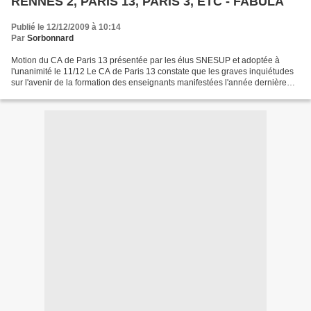
RENNES 2, PARIS 13, PARIS 3, ETC - FABULA
Publié le 12/12/2009 à 10:14
Par
Sorbonnard
Motion du CA de Paris 13 présentée par les élus SNESUP et adoptée à
l'unanimité le 11/12 Le CA de Paris 13 constate que les graves inquiétudes
sur l'avenir de la formation des enseignants manifestées l'année dernière
par la non-transmission des maquettes...