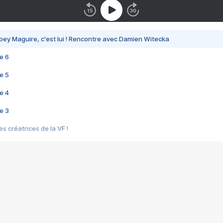
bey Maguire, c'est lui ! Rencontre avec Damien Witecka
e 6
e 5
e 4
e 3
s créatrices de la VF !
e 2
e 1
e Mektoub My Love arrive enfin ! Rencontre avec Shaïn Boumedine et Sal
i : après Toni en famille
elle réalise le bouleversant Dites lui que je l'aime