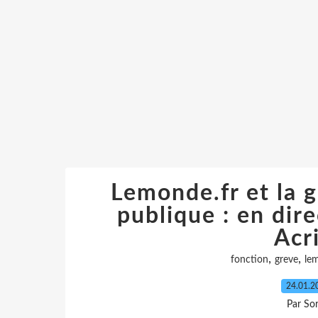
Lemonde.fr et la g
publique : en dire
Acr
,
,
fonction
greve
le
24.01.
Par So