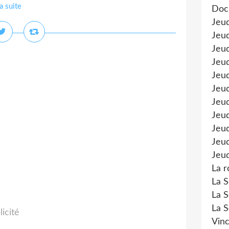
la suite
Doc
Jeu
Jeud
Jeud
Jeu
Jeud
Jeu
Jeud
Jeud
Jeu
Jeud
Jeud
La r
La S
La S
La S
licité
Vinc