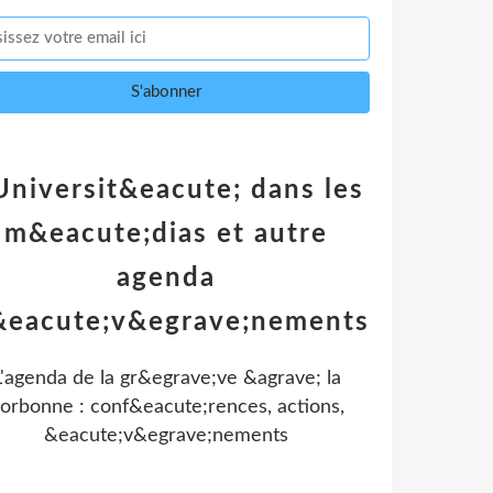
Universit&eacute; dans les
m&eacute;dias et autre
agenda
&eacute;v&egrave;nements
L'agenda de la gr&egrave;ve &agrave; la
orbonne : conf&eacute;rences, actions,
&eacute;v&egrave;nements