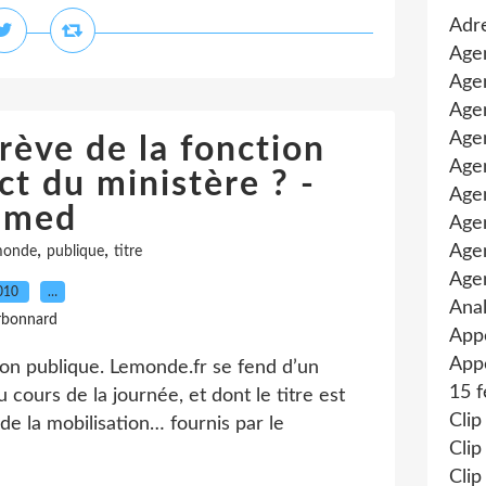
Adre
Age
Agen
Agen
Age
rève de la fonction
Agen
ct du ministère ? -
Agen
imed
Age
,
,
Age
monde
publique
titre
Age
2010
…
Anal
rbonnard
App
Appe
ion publique. Lemonde.fr se fend d’un
15 f
u cours de la journée, et dont le titre est
Clip
de la mobilisation… fournis par le
Clip
Clip