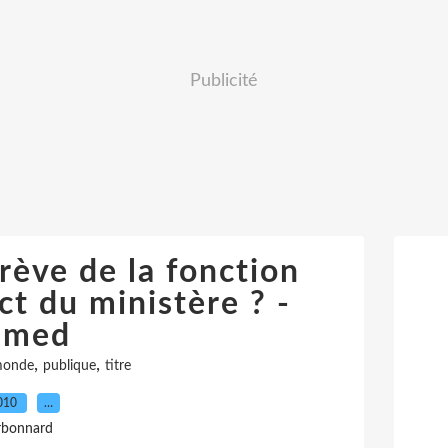
Publicité
rève de la fonction
ct du ministère ? -
imed
,
,
monde
publique
titre
2010
…
rbonnard