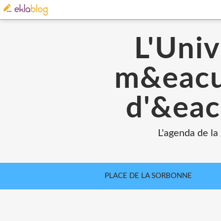
L'Univ
m&eacut
d'&eac
L'agenda de la
PLACE DE LA SORBONNE