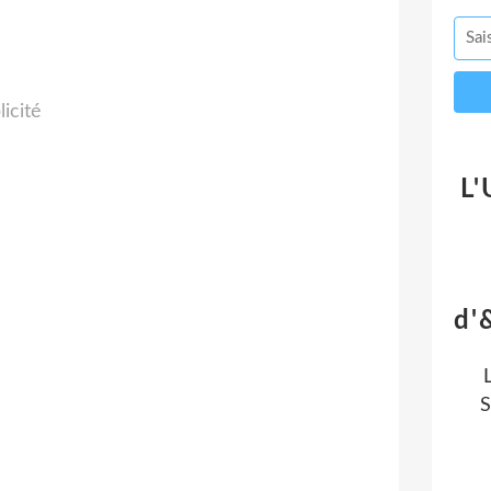
licité
L'
d'
S