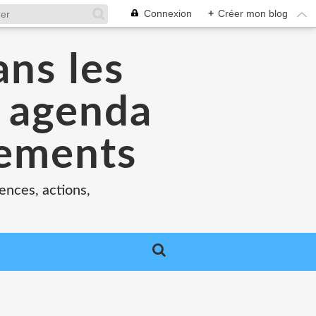
Connexion
+
Créer mon blog
ans les
e agenda
nements
ences, actions,