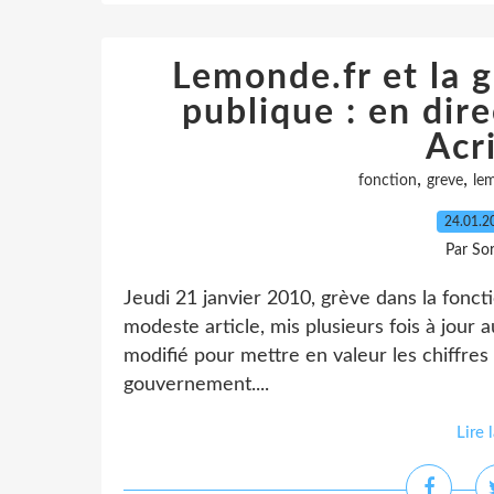
Lemonde.fr et la g
publique : en dire
Acr
,
,
fonction
greve
le
24.01.
Par So
Jeudi 21 janvier 2010, grève dans la fonct
modeste article, mis plusieurs fois à jour a
modifié pour mettre en valeur les chiffres 
gouvernement....
Lire 