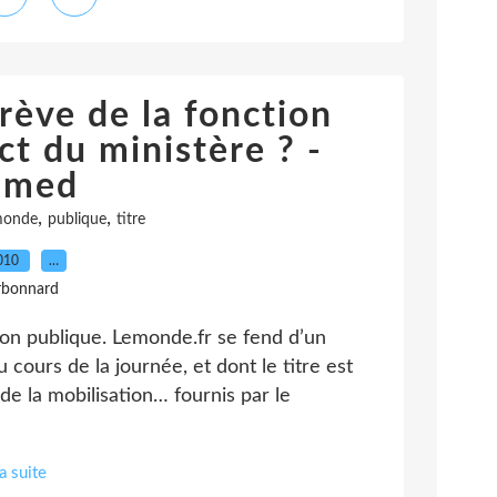
rève de la fonction
ct du ministère ? -
imed
,
,
monde
publique
titre
2010
…
rbonnard
ion publique. Lemonde.fr se fend d’un
u cours de la journée, et dont le titre est
de la mobilisation… fournis par le
la suite