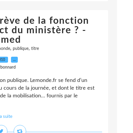
rève de la fonction
ct du ministère ? -
imed
,
,
monde
publique
titre
2010
…
rbonnard
ion publique. Lemonde.fr se fend d’un
u cours de la journée, et dont le titre est
de la mobilisation… fournis par le
la suite