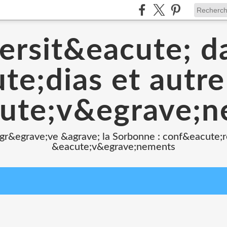
ersit&eacute; d
e;dias et autr
ute;v&egrave;
 gr&egrave;ve &agrave; la Sorbonne : conf&eacute;r
&eacute;v&egrave;nements