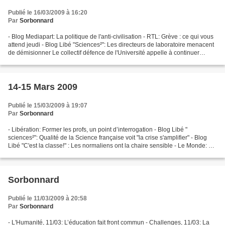
Publié le 16/03/2009 à 16:20
Par
Sorbonnard
- Blog Mediapart: La politique de l'anti-civilisation - RTL: Grève : ce qui vous
attend jeudi - Blog Libé "Sciences²": Les directeurs de laboratoire menacent
de démisionner Le collectif défence de l'Université appelle à continuer
l'action - OuestFrance:...
14-15 Mars 2009
Publié le 15/03/2009 à 19:07
Par
Sorbonnard
- Libération: Former les profs, un point d’interrogation - Blog Libé "
sciences²": Qualité de la Science française voit "la crise s'amplifier" - Blog
Libé "C'est la classe!" : Les normaliens ont la chaire sensible - Le Monde: N.
Sarkozy, X. Darcos, V....
Sorbonnard
Publié le 11/03/2009 à 20:58
Par
Sorbonnard
- L'Humanité, 11/03: L’éducation fait front commun - Challenges, 11/03: La