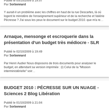
Publié le 05/10/2009 à 19:57
Par
Sorbonnard
Y aurait-il un problème avec les chiffres en haut de la rue Descartes, là où
logent le ministère de l'enseignement supérieur et de la recherche et Valérie
Pécresse ? J'ai sous les yeux le document sur le budget 2010. que m'a remis
le ministère, jeudi....
Arnaque, mensonge et escroquerie dans la
présentation d’un budget très médiocre - SLR
Publié le 02/10/2009 à 19:49
Par
Sorbonnard
Par Henri Audier Nous disposons de trois documents pour analyser le
budget, en attendant sa version imprimée : (i) Celui de la "Mission
interministérielle" voir
http://www.budget.gouv.fr/presse/dossiers_de_presse/plf2010/politiques_pu
bliques/recherche.pdf)...
BUDGET 2010 : PÉCRESSE SUR UN NUAGE -
Sciences 2 Blog Libération
Publié le 01/10/2009 à 21:04
Par
Sorbonnard