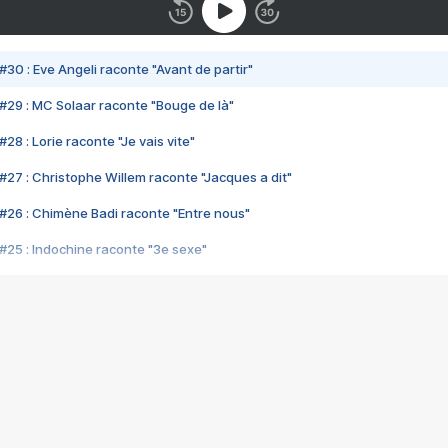
#30 : Eve Angeli raconte "Avant de partir"
#29 : MC Solaar raconte "Bouge de là"
28 : Lorie raconte "Je vais vite"
#27 : Christophe Willem raconte "Jacques a dit"
#26 : Chimène Badi raconte "Entre nous"
#25 : Indochine raconte "3e sexe"
#24 : Zaho raconte "C'est chelou"
#23 : Patrick Bruel raconte "Au café des délices"
#22 : Kyo raconte "Le chemin"
#21 : Nolwenn Leroy raconte "Cassé"
#20 : Patrick Hernandez raconte "Born to be alive"