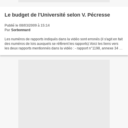
Le budget de l'Université selon V. Pécresse
Publié le 08/03/2009 à 15:14
Par
Sorbonnard
Les numéros de rapports indiqués dans la vidéo sont erronés (il s'agit en fait
des numéros de lois auxquels se réfèrent les rapports).Voici les liens vers
les deux rapports mentionnés dans la vidéo : - rapport n°1198, annexe 34 (à
propos du projet de...