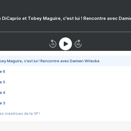
 DiCaprio et Tobey Maguire, c'est lui ! Rencontre avec Dam
bey Maguire, c'est lui ! Rencontre avec Damien Witecka
e 6
e 5
e 4
e 3
s créatrices de la VF !
e 2